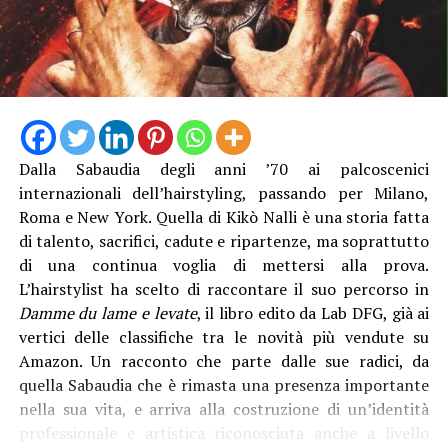
spazi pubblici più sicuri e vivibili. Continueremo in
questa direzione perché dalla sicurezza dipende la
“La struttura messa in funzione questa mattina è lunga
qualità della vita delle nostre comunità e la serenità dei
13 metri e alta 3 metri, con travi in acciaio e specifici
cittadini», sottolinea l’assessore
Luisa Regimenti
.
trattamenti protettivi per garantire la durabilità anche
in ambienti marini”, è stato spiegato. Con il direttore
generale Natalino Corbo e il presidente del Consorzio di
Bonifica Lino Conti, erano presenti l’assessore regionale
Dalla Sabaudia degli anni ’70 ai palcoscenici
all’Agricoltura Giancarlo Righini, il direttore generale di
internazionali dell’hairstyling, passando per Milano,
Anbi Lazio Andrea Renna, il presidente della
Roma e New York. Quella di Kikò Nalli è una storia fatta
commissione regionale attività produttive, Vittorio
di talento, sacrifici, cadute e ripartenze, ma soprattutto
Sambucci e il sindaco di Terracina Francesco Giannetti.
di una continua voglia di mettersi alla prova.
L’hairstylist ha scelto di raccontare il suo percorso in
Damme du lame e levate
, il libro edito da Lab DFG, già ai
vertici delle classifiche tra le novità più vendute su
Amazon. Un racconto che parte dalle sue radici, da
quella Sabaudia che è rimasta una presenza importante
nella sua vita, e arriva alla costruzione di un’identità
professionale e artistica riconosciuta anche a livello