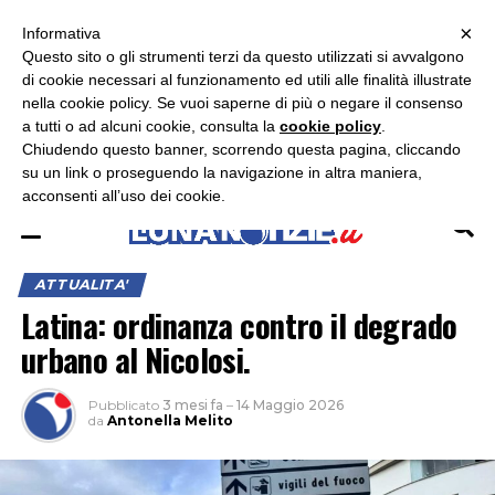
×
ASCOLTA RADIO LUNA
ASCOLTA RADIO IMMAGINE
ASCOLTA RADIO LATINA
Informativa
Questo sito o gli strumenti terzi da questo utilizzati si avvalgono
×
di cookie necessari al funzionamento ed utili alle finalità illustrate
nella cookie policy. Se vuoi saperne di più o negare il consenso
a tutti o ad alcuni cookie, consulta la
cookie policy
.
Chiudendo questo banner, scorrendo questa pagina, cliccando
su un link o proseguendo la navigazione in altra maniera,
acconsenti all’uso dei cookie.
ATTUALITA'
Latina: ordinanza contro il degrado
urbano al Nicolosi.
Pubblicato
3 mesi fa
–
14 Maggio 2026
da
Antonella Melito