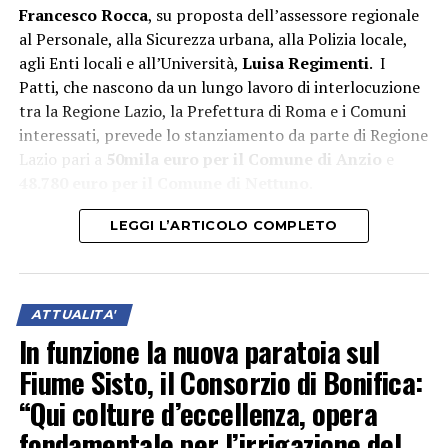
Francesco Rocca
, su proposta dell’assessore regionale
al Personale, alla Sicurezza urbana, alla Polizia locale,
agli Enti locali e all’Università,
Luisa Regimenti
. I
Patti, che nascono da un lungo lavoro di interlocuzione
tra la Regione Lazio, la Prefettura di Roma e i Comuni
interessati, prevede lo stanziamento da parte di Regione
Lazio pari a
50mila euro per il Comune di Anzio
e
48.780 euro per il Comune di Nettuno
.
LEGGI L’ARTICOLO COMPLETO
ATTUALITA'
In funzione la nuova paratoia sul
Fiume Sisto, il Consorzio di Bonifica:
“Qui colture d’eccellenza, opera
fondamentale per l’irrigazione del