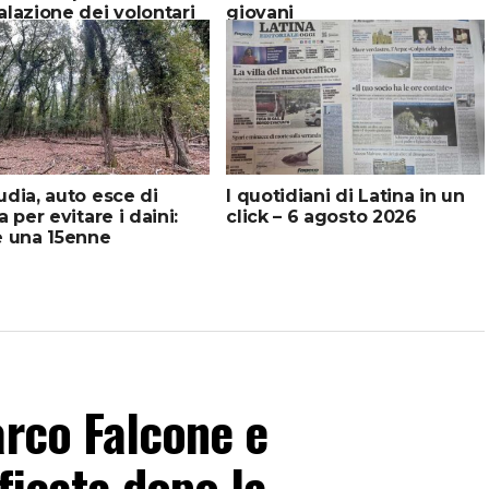
lazione dei volontari
giovani
dia, auto esce di
I quotidiani di Latina in un
a per evitare i daini:
click – 6 agosto 2026
e una 15enne
arco Falcone e
ficata dopo la