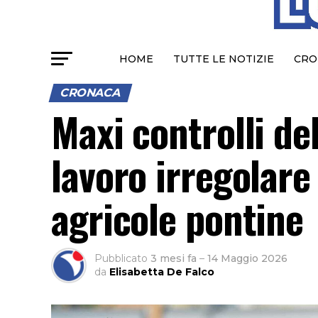
HOME
TUTTE LE NOTIZIE
CRO
CRONACA
Maxi controlli de
lavoro irregolare
agricole pontine
Pubblicato
3 mesi fa
–
14 Maggio 2026
da
Elisabetta De Falco