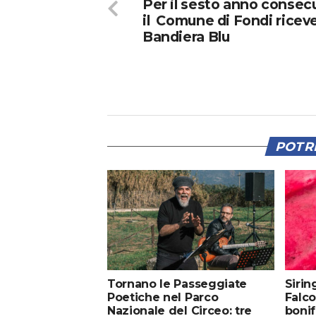
Per il sesto anno consec
il Comune di Fondi riceve
Bandiera Blu
POTRE
Tornano le Passeggiate
Sirin
Poetiche nel Parco
Falco
Nazionale del Circeo: tre
bonif