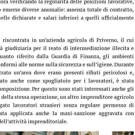
ra verificando la regolarità delle posizioni lavorative,
 emerse diverse anomalie: assenza totale di contratto,
elle dichiarate e salari inferiori a quelli ufficialmente
riscontrata in un’azienda agricola di Priverno, il cui
tà giudiziaria per il reato di intermediazione illecita e
uanto riferito dalla Guardia di Finanza, gli ambienti
onformi alle norme sulla sicurezza e sull’igiene. Durante
rato un’area dove erano presenti rifiuti pericolosi e,
zato anche come spogliatoio per i lavoratori, è stata
omposizione. Per questo sono stati interessati anche gli
o della stessa operazione, un altro imprenditore agricolo
ato lavoratori stranieri senza regolare permesso di
tata applicata anche la maxi-sanzione aggravata con
ll’attività imprenditoriale.