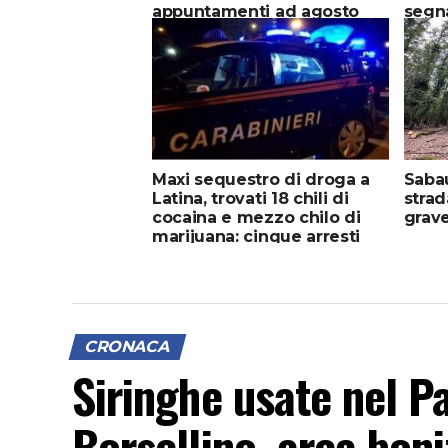
appuntamenti ad agosto
segna
Maxi sequestro di droga a
Sabau
Latina, trovati 18 chili di
strad
cocaina e mezzo chilo di
grav
marijuana: cinque arresti
CRONACA
Siringhe usate nel P
Borsellino, area boni