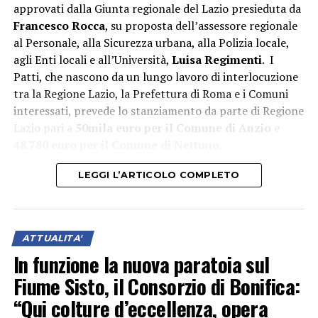
approvati dalla Giunta regionale del Lazio presieduta da
Francesco Rocca
, su proposta dell’assessore regionale
al Personale, alla Sicurezza urbana, alla Polizia locale,
agli Enti locali e all’Università,
Luisa Regimenti
. I
Patti, che nascono da un lungo lavoro di interlocuzione
tra la Regione Lazio, la Prefettura di Roma e i Comuni
interessati, prevede lo stanziamento da parte di Regione
Lazio pari a
50mila euro per il Comune di Anzio
e
48.780 euro per il Comune di Nettuno
.
LEGGI L’ARTICOLO COMPLETO
ATTUALITA'
In funzione la nuova paratoia sul
Fiume Sisto, il Consorzio di Bonifica:
“Qui colture d’eccellenza, opera