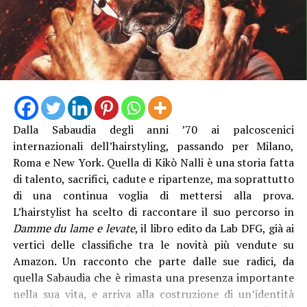
prevenire i fenomeni criminali e restituire ai cittadini
spazi pubblici più sicuri e vivibili. Continueremo in
questa direzione perché dalla sicurezza dipende la
“La struttura messa in funzione questa mattina è lunga
qualità della vita delle nostre comunità e la serenità dei
13 metri e alta 3 metri, con travi in acciaio e specifici
cittadini», sottolinea l’assessore
Luisa Regimenti
.
trattamenti protettivi per garantire la durabilità anche
in ambienti marini”, è stato spiegato. Con il direttore
generale Natalino Corbo e il presidente del Consorzio di
Bonifica Lino Conti, erano presenti l’assessore regionale
Dalla Sabaudia degli anni ’70 ai palcoscenici
all’Agricoltura Giancarlo Righini, il direttore generale di
internazionali dell’hairstyling, passando per Milano,
Anbi Lazio Andrea Renna, il presidente della
Roma e New York. Quella di Kikò Nalli è una storia fatta
commissione regionale attività produttive, Vittorio
di talento, sacrifici, cadute e ripartenze, ma soprattutto
Sambucci e il sindaco di Terracina Francesco Giannetti.
di una continua voglia di mettersi alla prova.
L’hairstylist ha scelto di raccontare il suo percorso in
Damme du lame e levate
, il libro edito da Lab DFG, già ai
vertici delle classifiche tra le novità più vendute su
Amazon. Un racconto che parte dalle sue radici, da
quella Sabaudia che è rimasta una presenza importante
nella sua vita, e arriva alla costruzione di un’identità