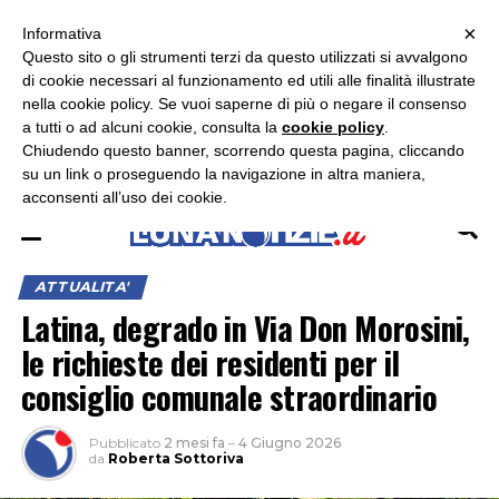
×
ASCOLTA RADIO LUNA
ASCOLTA RADIO IMMAGINE
ASCOLTA RADIO LATINA
Informativa
Questo sito o gli strumenti terzi da questo utilizzati si avvalgono
×
di cookie necessari al funzionamento ed utili alle finalità illustrate
nella cookie policy. Se vuoi saperne di più o negare il consenso
a tutti o ad alcuni cookie, consulta la
cookie policy
.
Chiudendo questo banner, scorrendo questa pagina, cliccando
su un link o proseguendo la navigazione in altra maniera,
acconsenti all’uso dei cookie.
ATTUALITA'
Latina, degrado in Via Don Morosini,
le richieste dei residenti per il
consiglio comunale straordinario
Pubblicato
2 mesi fa
–
4 Giugno 2026
da
Roberta Sottoriva