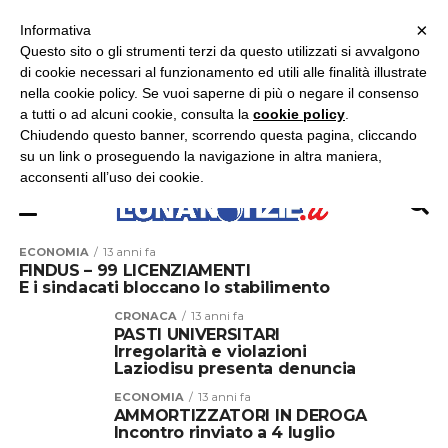
×
ASCOLTA RADIO LUNA
ASCOLTA RADIO IMMAGINE
ASCOLTA RADIO LATINA
Informativa
Questo sito o gli strumenti terzi da questo utilizzati si avvalgono
×
di cookie necessari al funzionamento ed utili alle finalità illustrate
nella cookie policy. Se vuoi saperne di più o negare il consenso
a tutti o ad alcuni cookie, consulta la
cookie policy
.
Chiudendo questo banner, scorrendo questa pagina, cliccando
su un link o proseguendo la navigazione in altra maniera,
acconsenti all’uso dei cookie.
ECONOMIA
13 anni fa
FINDUS – 99 LICENZIAMENTI
E i sindacati bloccano lo stabilimento
CRONACA
13 anni fa
PASTI UNIVERSITARI
Irregolarità e violazioni
Laziodisu presenta denuncia
ECONOMIA
13 anni fa
AMMORTIZZATORI IN DEROGA
Incontro rinviato a 4 luglio