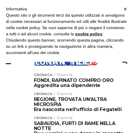
×
ASCOLTA RADIO LUNA
ASCOLTA RADIO IMMAGINE
ASCOLTA RADIO LATINA
Informativa
Questo sito o gli strumenti terzi da questo utilizzati si avvalgono
×
di cookie necessari al funzionamento ed utili alle finalità illustrate
nella cookie policy. Se vuoi saperne di più o negare il consenso
a tutti o ad alcuni cookie, consulta la
cookie policy
.
Chiudendo questo banner, scorrendo questa pagina, cliccando
su un link o proseguendo la navigazione in altra maniera,
acconsenti all’uso dei cookie.
CRONACA
13 anni fa
FONDI, RAPINATO COMPRO ORO
Aggredita una dipendente
CRONACA
13 anni fa
REGIONE, TROVATA UN’ALTRA
MICROSPIA
Era nascosta nell’ufficio di Fegatelli
CRONACA
13 anni fa
SABAUDIA, FURTI DI RAME NELLA
NOTTE