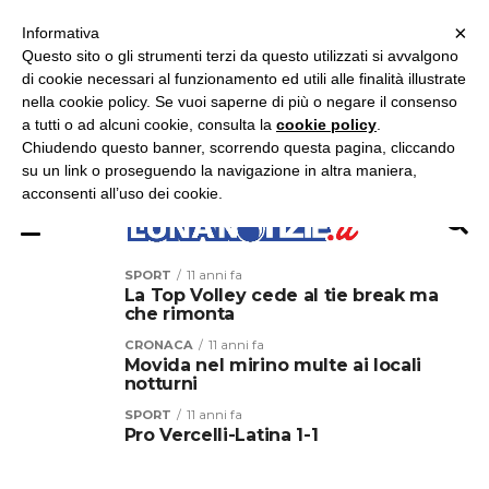
×
ASCOLTA RADIO LUNA
ASCOLTA RADIO IMMAGINE
ASCOLTA RADIO LATINA
Informativa
Questo sito o gli strumenti terzi da questo utilizzati si avvalgono
×
di cookie necessari al funzionamento ed utili alle finalità illustrate
nella cookie policy. Se vuoi saperne di più o negare il consenso
a tutti o ad alcuni cookie, consulta la
cookie policy
.
Chiudendo questo banner, scorrendo questa pagina, cliccando
su un link o proseguendo la navigazione in altra maniera,
acconsenti all’uso dei cookie.
SPORT
11 anni fa
La Top Volley cede al tie break ma
che rimonta
CRONACA
11 anni fa
Movida nel mirino multe ai locali
notturni
SPORT
11 anni fa
Pro Vercelli-Latina 1-1