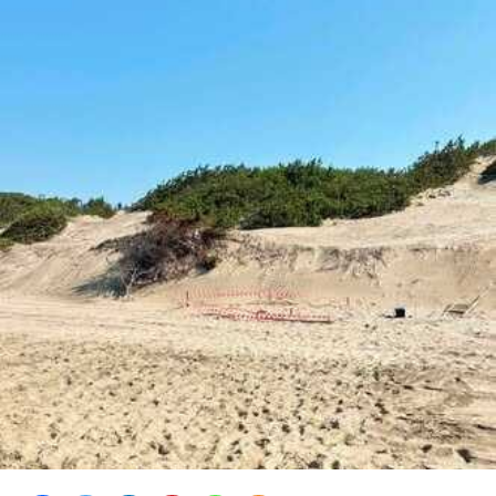
dell’arenile e al miglioramento della resilienza del
sistema costiero”.
“Quello della difesa della costa – afferma la sindaca
Matilde Celentano – è un impegno strategico per la
nostra amministrazione, perché significa proteggere il
territorio e l’ambiente, risorse fondamentale per lo
sviluppo turistico ed economico della nostra città.