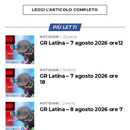
personale e dai volontari della Rete regionale di
LEGGI L’ARTICOLO COMPLETO
protezione delle tartarughe. “Nei prossimi giorni
potremo dare ulteriori notizie su eventuali altre
emersioni”, assicurano gli esperti.
PIÙ LETTI
NOTIZIARI
22 ore fa
GR Latina – 7 agosto 2026 ore12
NOTIZIARI
15 ore fa
GR Latina – 7 agosto 2026 ore
18
NOTIZIARI
2 ore fa
GR Latina – 8 agosto 2026 ore 7
Al 21 luglio erano 11 i nidi di tartaruga marina Caretta
caretta censiti sulle coste del Lazio, tra Torvaianica e
Sperlonga.