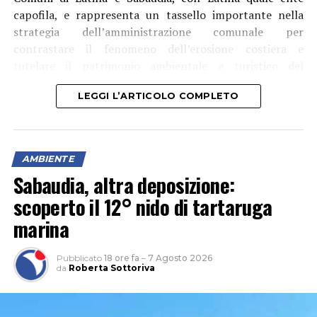
capofila, e rappresenta un tassello importante nella
strategia dell’amministrazione comunale per
contrastare il fenomeno dell’erosione costiera e
tutelare il patrimonio ambientale e turistico del
litorale”.
LEGGI L’ARTICOLO COMPLETO
AMBIENTE
Sabaudia, altra deposizione:
scoperto il 12° nido di tartaruga
marina
Pubblicato
18 ore fa
–
7 Agosto 2026
da
Roberta Sottoriva
Tra le aree interessate anche Rio Martino, “sul quale
saranno realizzati interventi finalizzati alla salvaguardia