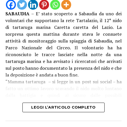
L’approvazione del progetto esecutivo e l’avvio delle
procedure per l’affidamento dei lavori rappresentano
SABAUDIA
– E’ stato scoperto a Sabaudia da uno dei
un passo concreto verso interventi attesi e necessari. La
volontari che supportano la rete Tartalazio, il 12° nido
collaborazione con il Comune di Sabaudia, con Latina
di tartaruga marina Caretta caretta del Lazio. La
ente capofila, ci consente di affrontare il fenomeno
sorpresa questa mattina durante stava le consuete
dell’erosione con una visione più ampia e coordinata.
attività di monitoraggio sulla spiaggia di Sabaudia, nel
Particolare attenzione è rivolta a Rio Martino, ma anche
Parco Nazionale del Circeo. Il volontario ha ha
a Foce Verde, aree di grande valore ambientale e
riconosciuto le tracce lasciate nella notte da una
strategico per il nostro litorale, sulle quali intendiamo
tartaruga marina e ha avvisato i ricercatori che arrivati
continuare a investire per garantirne la tutela e la piena
sul posto hanno documentato la presenza del nido e che
valorizzazione”.
la deposizione è andata a buon fine.
“Mamma tartaruga – si legge in un post sui social – ha
“Con la pubblicazione della determina a contrarre
fatto un ottimo lavoro scavando il nido molto lontano
raggiungiamo un ulteriore obiettivo concreto – dichiara
dalla battigia e quindi al sicuro dalle possibili
l’assessore alla Marina e al Demanio Gianluca Di Cocco –.
mareggiate. Il nido è stato ovviamente lasciato sul
Dopo la fase di progettazione e l’ottenimento delle
LEGGI L’ARTICOLO COMPLETO
posto. La schiusa è prevista per fine settembre”.
risorse, oggi entriamo nella fase che porterà
Dei 12 nidi trovati, l’ultimo è il quinto all’interno del
all’individuazione dell’operatore che dovrà realizzare le
Parco Nazionale del Circeo: “Conferma la notevole
opere. La difesa della costa è una priorità assoluta per