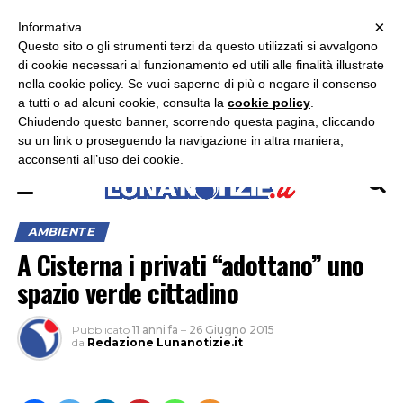
×
ASCOLTA RADIO LUNA
ASCOLTA RADIO IMMAGINE
ASCOLTA RADIO LATINA
Informativa
Questo sito o gli strumenti terzi da questo utilizzati si avvalgono
×
di cookie necessari al funzionamento ed utili alle finalità illustrate
nella cookie policy. Se vuoi saperne di più o negare il consenso
a tutti o ad alcuni cookie, consulta la
cookie policy
.
Chiudendo questo banner, scorrendo questa pagina, cliccando
su un link o proseguendo la navigazione in altra maniera,
acconsenti all’uso dei cookie.
AMBIENTE
A Cisterna i privati “adottano” uno
spazio verde cittadino
Pubblicato
11 anni fa
–
26 Giugno 2015
da
Redazione Lunanotizie.it