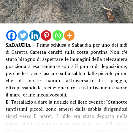
SABAUDIA
– Prima schiusa a Sabaudia per uno dei nidi
di Caretta Caretta censiti sulla costa pontina. Non c’è
stato bisogno di aspettare le immagini della telecamera
posizionata esattamente sopra il punto di deposizione,
perché le tracce lasciate sulla sabbia dalle piccole pinne
che di notte hanno attraversato la spiaggia,
oltrepassando la recinzione dirette istintivamente verso
il mare, erano inequivocabili.
E’ Tartalazio a dare la notizie del lieto evento: “Stanotte
tantissimi piccoli sono emersi dalla sabbia dirigendosi
sicuri verso il mare”. Il nido era stato deposto nella
prima metà di giugno e recintato a cura del Parco
Nazionale del Circeo per essere poi monitorato dal