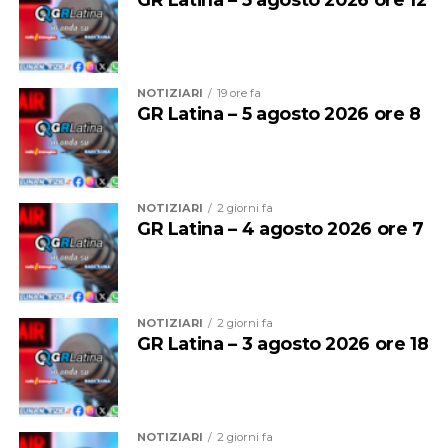
NOTIZIARI
19 ore fa
GR Latina – 5 agosto 2026 ore 8
L’obiettivo dell’evento è mantenere viva la memoria di
Federico e promuovere una riflessione sull’importanza
della prevenzione e della responsabilità alla guida,
soprattutto lungo arterie particolarmente trafficate.
NOTIZIARI
2 giorni fa
GR Latina – 4 agosto 2026 ore 7
Gli organizzatori rivolgono un invito alla cittadinanza e
alle istituzioni affinché prendano parte alla
commemorazione, sottolineando il valore dell’impegno
condiviso per diffondere una maggiore cultura della
NOTIZIARI
2 giorni fa
sicurezza stradale e sostenere le famiglie colpite da
GR Latina – 3 agosto 2026 ore 18
tragedie simili.
NOTIZIARI
2 giorni fa