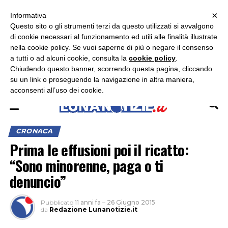
×
ASCOLTA RADIO LUNA
ASCOLTA RADIO IMMAGINE
ASCOLTA RADIO LATINA
Informativa
Questo sito o gli strumenti terzi da questo utilizzati si avvalgono
×
di cookie necessari al funzionamento ed utili alle finalità illustrate
nella cookie policy. Se vuoi saperne di più o negare il consenso
a tutti o ad alcuni cookie, consulta la
cookie policy
.
Chiudendo questo banner, scorrendo questa pagina, cliccando
su un link o proseguendo la navigazione in altra maniera,
acconsenti all’uso dei cookie.
CRONACA
Prima le effusioni poi il ricatto:
“Sono minorenne, paga o ti
denuncio”
Pubblicato
11 anni fa
–
26 Giugno 2015
da
Redazione Lunanotizie.it