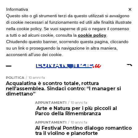
×
ASCOLTA RADIO LUNA
ASCOLTA RADIO IMMAGINE
ASCOLTA RADIO LATINA
Informativa
Questo sito o gli strumenti terzi da questo utilizzati si avvalgono
×
di cookie necessari al funzionamento ed utili alle finalità illustrate
nella cookie policy. Se vuoi saperne di più o negare il consenso
a tutti o ad alcuni cookie, consulta la
cookie policy
.
Chiudendo questo banner, scorrendo questa pagina, cliccando
su un link o proseguendo la navigazione in altra maniera,
acconsenti all’uso dei cookie.
POLITICA
10 anni fa
Acqualatina è scontro totale, rottura
nell’assemblea. Sindaci contro: “I manager si
dimettano”
APPUNTAMENTI
10 anni fa
Arte e Natura per i più piccoli al
Parco della Rimembranza
APPUNTAMENTI
10 anni fa
Al Festival Pontino dialogo romantico
tra il violino e pianoforte