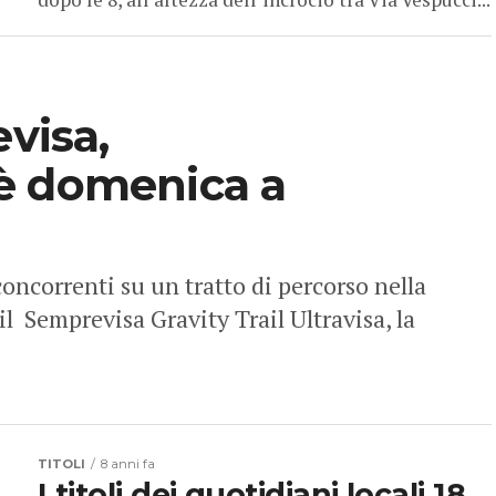
evisa,
è domenica a
oncorrenti su un tratto di percorso nella
il Semprevisa Gravity Trail Ultravisa, la
TITOLI
8 anni fa
I titoli dei quotidiani locali 18