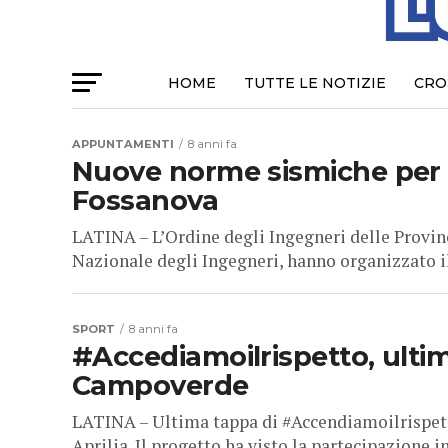
HOME
TUTTE LE NOTIZIE
CRO
APPUNTAMENTI
8 anni fa
Nuove norme sismiche per le
Fossanova
LATINA – L’Ordine degli Ingegneri delle Provinc
Nazionale degli Ingegneri, hanno organizzato il
SPORT
8 anni fa
#Accediamoilrispetto, ultim
Campoverde
LATINA – Ultima tappa di #Accendiamoilrispett
Aprilia. Il progetto ha visto la partecipazione i