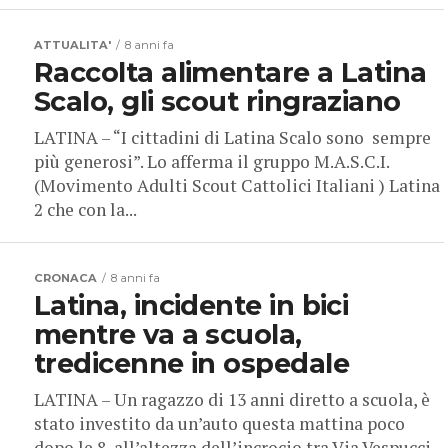
ATTUALITA'
8 anni fa
Raccolta alimentare a Latina
Scalo, gli scout ringraziano
LATINA – “I cittadini di Latina Scalo sono sempre
più generosi”. Lo afferma il gruppo M.A.S.C.I.
(Movimento Adulti Scout Cattolici Italiani ) Latina
2 che con la...
CRONACA
8 anni fa
Latina, incidente in bici
mentre va a scuola,
tredicenne in ospedale
LATINA – Un ragazzo di 13 anni diretto a scuola, è
stato investito da un’auto questa mattina poco
dopo le 8, all’altezza dell’incrocio tra Via Vespucci...