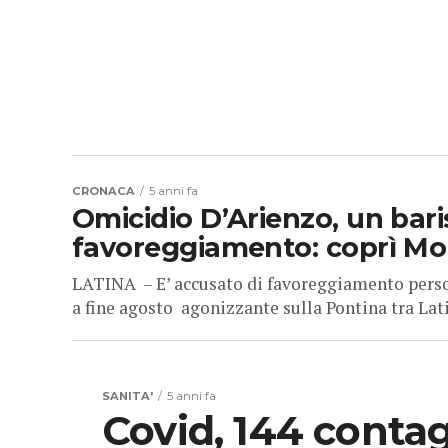
CRONACA
5 anni fa
Omicidio D’Arienzo, un bari
favoreggiamento: coprì Mor
LATINA – E’ accusato di favoreggiamento person
a fine agosto agonizzante sulla Pontina tra Lat
SANITA'
5 anni fa
Covid, 144 contag