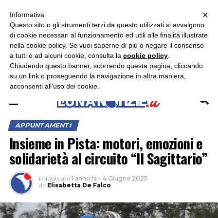
×
ASCOLTA RADIO LUNA
ASCOLTA RADIO IMMAGINE
ASCOLTA RADIO LATINA
Informativa
Questo sito o gli strumenti terzi da questo utilizzati si avvalgono
×
di cookie necessari al funzionamento ed utili alle finalità illustrate
nella cookie policy. Se vuoi saperne di più o negare il consenso
a tutti o ad alcuni cookie, consulta la
cookie policy
.
Chiudendo questo banner, scorrendo questa pagina, cliccando
su un link o proseguendo la navigazione in altra maniera,
acconsenti all’uso dei cookie.
APPUNTAMENTI
Insieme in Pista: motori, emozioni e
solidarietà al circuito “Il Sagittario”
Pubblicato
1 anno fa
–
4 Giugno 2025
da
Elisabetta De Falco