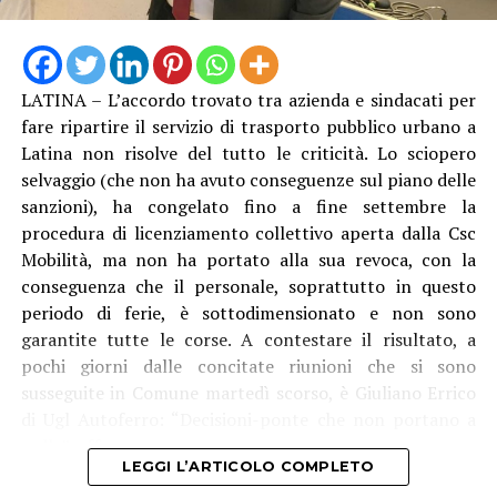
LATINA – L’accordo trovato tra azienda e sindacati per
fare ripartire il servizio di trasporto pubblico urbano a
Latina non risolve del tutto le criticità. Lo sciopero
selvaggio (che non ha avuto conseguenze sul piano delle
sanzioni), ha congelato fino a fine settembre la
procedura di licenziamento collettivo aperta dalla Csc
Mobilità, ma non ha portato alla sua revoca, con la
conseguenza che il personale, soprattutto in questo
periodo di ferie, è sottodimensionato e non sono
garantite tutte le corse. A contestare il risultato, a
pochi giorni dalle concitate riunioni che si sono
susseguite in Comune martedì scorso, è Giuliano Errico
di Ugl Autoferro: “Decisioni-ponte che non portano a
nulla”, afferma.
LEGGI L’ARTICOLO COMPLETO