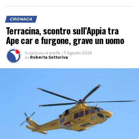
CRONACA
Terracina, scontro sull’Appia tra
Ape car e furgone, grave un uomo
Pubblicato
4 ore fa
–
7 Agosto 2026
da
Roberta Sottoriva
“Le criticità che restano sono importanti perché c’è una
carenza di personale che unita a un parco mezzi che non
è più efficiente ed efficace come dovrebbe essere, non
potrà garantire, secondo noi, per questa estate, un
servizio eccellente. E siamo anche preoccupati per
l’inizio della stagione scolastica, quando andrà garantito
agli studenti il diritto alla mobilità che è sacrosanto”.