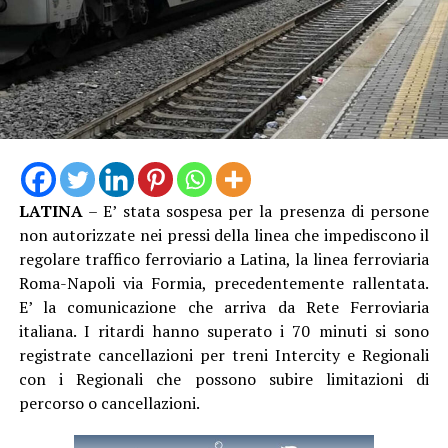
“Cercheremo in tutte le sedi di farci sentire, ma abbiamo
sempre utilizzato gli strumenti di legge. È ovvio che
qualora una situazione del genere dovesse continuare,
aprire le procedure di raffreddamento e conciliazione
sarebbe un passo ipotizzabile”.
LATINA
– E’ stata sospesa per la presenza di persone
non autorizzate nei pressi della linea che impediscono il
regolare traffico ferroviario a Latina, la linea ferroviaria
Roma-Napoli via Formia, precedentemente rallentata.
E’ la comunicazione che arriva da Rete Ferroviaria
italiana. I ritardi hanno superato i 70 minuti si sono
registrate cancellazioni per treni Intercity e Regionali
con i Regionali che possono subire limitazioni di
percorso o cancellazioni.