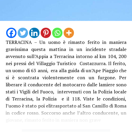
TERRACINA – Un uomo è rimasto ferito in maniera
gravissima questa mattina in un incidente stradale
avvenuto sull’Appia a Terracina intorno al km 104, 200
nei pressi del Villaggio Turistico Costazzurra. Il ferito,
un uomo di 63 anni, era alla guida di un’Ape Piaggio che
Audio
si è scontrata violentemente con un furgone. Per
00:00
00:00
Player
liberare il conducente del motocarro dalle lamiere sono
Per il sindacalista, che martedì sedeva al tavolo con
stati i Vigili del Fuoco, intervenuti con la Polizia locale
altre due sigle, Cgil e Uil, ci sono due motivi
di Terracina, la Polizia e il 118. Viste le condizioni,
fondamentali: “Se non si revoca la procedura o si chiude
l’uomo è stato poi elitrasportato al San Camillo di Roma
con un esito positivo la procedura di licenziamento
in codice rosso. Soccorso anche l’altro conducente, un
collettivo, diventa un problema assumere, e qui serve
giovane, rimasto ferito in maniera non grave
assumere. Inoltre, se non si fanno interventi usando, in
attesa delle risorse della Regione Lazio, i ricavi da