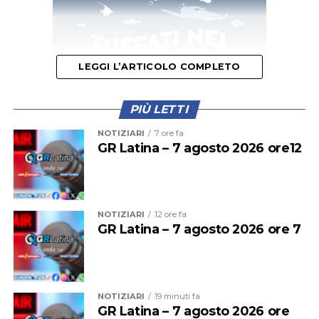
LEGGI L’ARTICOLO COMPLETO
PIÙ LETTI
NOTIZIARI
7 ore fa
GR Latina – 7 agosto 2026 ore12
Questa mattina il primo treno a fermarsi alla stazione di
Cisterna era stato il regionale partito alle 11,56 dalla
stazione Termini. La presenza di una persona che dava
NOTIZIARI
12 ore fa
GR Latina – 7 agosto 2026 ore 7
in escandescenza sui binari aveva costretto il treno a
fermarsi alla stazione precedente. La situazione
sembrava inizialmente rientrata, poi la sospensione del
traffico.
NOTIZIARI
19 minuti fa
GR Latina – 7 agosto 2026 ore