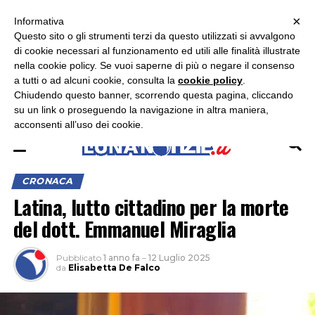
×
ASCOLTA RADIO LUNA
ASCOLTA RADIO IMMAGINE
ASCOLTA RADIO LATINA
Informativa
Questo sito o gli strumenti terzi da questo utilizzati si avvalgono
×
di cookie necessari al funzionamento ed utili alle finalità illustrate
nella cookie policy. Se vuoi saperne di più o negare il consenso
a tutti o ad alcuni cookie, consulta la
cookie policy
.
Chiudendo questo banner, scorrendo questa pagina, cliccando
su un link o proseguendo la navigazione in altra maniera,
acconsenti all’uso dei cookie.
CRONACA
Latina, lutto cittadino per la morte
del dott. Emmanuel Miraglia
Pubblicato
1 anno fa
–
12 Luglio 2025
da
Elisabetta De Falco