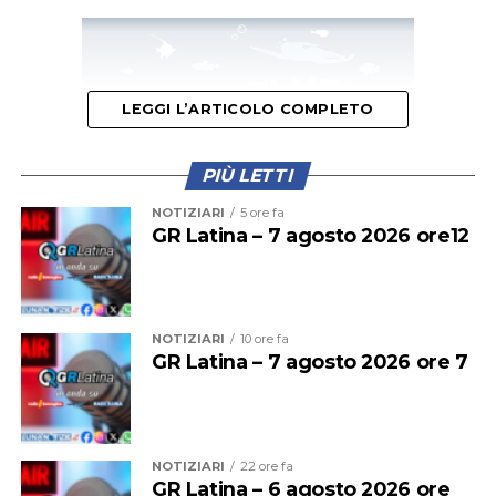
LEGGI L’ARTICOLO COMPLETO
PIÙ LETTI
NOTIZIARI
5 ore fa
GR Latina – 7 agosto 2026 ore12
Nelle ultime due giornate sono stati rimossi 40 quintali
di rifiuti nelle zone Isonzo, Europa, Piccarello, Nuova
NOTIZIARI
10 ore fa
GR Latina – 7 agosto 2026 ore 7
Latina e Piave, dove gli operatori di Abc hanno
provveduto alla raccolta e al corretto conferimento di
materiali di varia natura, ripristinando le condizioni di
sicurezza e decoro degli spazi pubblici. Gli interventi
NOTIZIARI
22 ore fa
hanno riguardato rifiuti domestici, ingombranti e altri
GR Latina – 6 agosto 2026 ore