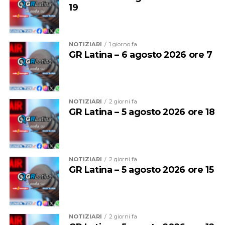
materiali abbandonati impropriamente lungo le strade o
19
in prossimità di aree verdi.
NOTIZIARI
1 giorno fa
GR Latina – 6 agosto 2026 ore 7
NOTIZIARI
2 giorni fa
GR Latina – 5 agosto 2026 ore 18
NOTIZIARI
2 giorni fa
“Ringrazio gli operatori di Abc – afferma Michele Nasso,
GR Latina – 5 agosto 2026 ore 15
assessore all’Ambiente – per l’operazione che ha
permesso di rimuovere rifiuti conferiti in maniera
irregolare. Ho personalmente raccolto le segnalazioni
dei cittadini, che rappresentano un contributo prezioso
NOTIZIARI
2 giorni fa