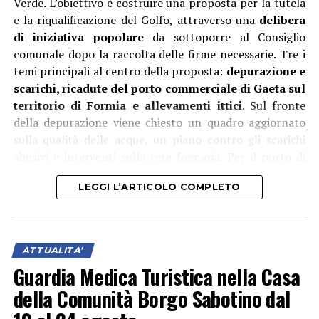
Verde. L’obiettivo è costruire una proposta per la tutela
e la riqualificazione del Golfo, attraverso una
delibera
di iniziativa popolare
da sottoporre al Consiglio
comunale dopo la raccolta delle firme necessarie. Tre i
temi principali al centro della proposta:
depurazione e
scarichi, ricadute del porto commerciale di Gaeta sul
territorio di Formia e allevamenti ittici
. Sul fronte
della depurazione viene chiesto un quadro aggiornato
sulla qualità delle acque, un piano contro gli scarichi
abusivi e interventi sulla rete fognaria. Per il porto di
Gaeta si propone un maggiore coinvolgimento di Formia
LEGGI L’ARTICOLO COMPLETO
nelle decisioni, informazioni preventive sull’arrivo delle
navi che trasportano merci potenzialmente impattanti
e maggiori controlli sui mezzi pesanti legati ai traffici
portuali. Per gli allevamenti ittici viene chiesto invece di
ATTUALITA'
coinvolgere Comune di Gaeta e Regione Lazio per
Guardia Medica Turistica nella Casa
arrivare alla delocalizzazione degli impianti dall’area
della Comunità Borgo Sabotino dal
interna del Golfo e alla rimozione delle strutture
dismesse. Il percorso proseguirà ora con una fase di