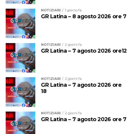
NOTIZIARI
1 giorno fa
GR Latina – 8 agosto 2026 ore 7
NOTIZIARI
2 giorni fa
GR Latina – 7 agosto 2026 ore12
Ad Anzio gli impianti di videosorveglianza saranno
installati in
5 siti strategici nel centro cittadino per
NOTIZIARI
2 giorni fa
un totale di 17 nuove telecamere
. L’obiettivo è creare
GR Latina – 7 agosto 2026 ore
18
un modello avanzato di sicurezza integrata per
aumentare l’indice di sorvegliabilità delle aree a maggior
rischio e si unisce a un parallelo intervento del Comune
per incrementare i presidi della Polizia Locale sul
NOTIZIARI
2 giorni fa
GR Latina – 7 agosto 2026 ore 7
territorio.
A Nettuno saranno installate
12 telecamere e un