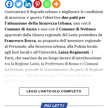
Contrastare il degrado urbano e migliorare le condizioni
di sicurezza: è questo l’obiettivo
due patti per
l’attuazione della Sicurezza Urbana
, uno con il
Comune di Anzio
e uno con il
Comune di Nettuno
approvati dalla Giunta regionale del Lazio presieduta da
“L’attivazione della Guardia Medica Turistica – afferma il
Francesco Rocca
, su proposta dell’assessore regionale
sindaco Matilde Celentano – rappresenta una risposta
al Personale, alla Sicurezza urbana, alla Polizia locale,
concreta alle esigenze del nostro territorio nel periodo
agli Enti locali e all’Università,
Luisa Regimenti
. I
di maggiore affluenza estiva. Mettiamo a disposizione di
Patti, che nascono da un lungo lavoro di interlocuzione
residenti e turisti un servizio di prossimità che rafforza
tra la Regione Lazio, la Prefettura di Roma e i Comuni
la tutela della salute e contribuisce a rendere il nostro
interessati, prevede lo stanziamento da parte di Regione
litorale ancora più accogliente e sicuro. La sinergia tra
Lazio pari a
50mila euro per il Comune di Anzio
e
istituzioni è la strada giusta per offrire servizi efficienti
48.780 euro per il Comune di Nettuno
.
e vicini ai cittadini”.
LEGGI L’ARTICOLO COMPLETO
“La realizzazione di questo servizio dimostra quanto sia
importante fare squadra per tutelare la salute di
cittadini e turisti – aggiunge Lorenzo Munari, presidente
PIÙ LETTI