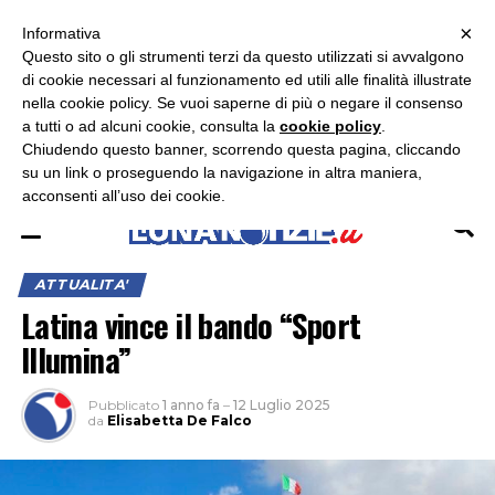
×
ASCOLTA RADIO LUNA
ASCOLTA RADIO IMMAGINE
ASCOLTA RADIO LATINA
Informativa
Questo sito o gli strumenti terzi da questo utilizzati si avvalgono
×
di cookie necessari al funzionamento ed utili alle finalità illustrate
nella cookie policy. Se vuoi saperne di più o negare il consenso
a tutti o ad alcuni cookie, consulta la
cookie policy
.
Chiudendo questo banner, scorrendo questa pagina, cliccando
su un link o proseguendo la navigazione in altra maniera,
acconsenti all’uso dei cookie.
ATTUALITA'
Latina vince il bando “Sport
Illumina”
Pubblicato
1 anno fa
–
12 Luglio 2025
da
Elisabetta De Falco