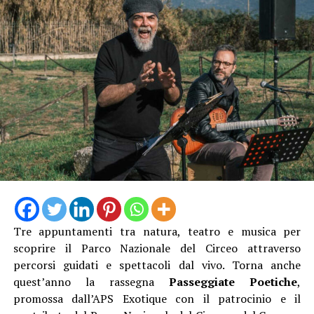
Donna Corvo, i Corti teatrali della tradizione medievale,
il Cacciatore di topi, l’Araldo del borgo e il Mendicante
pellegrino.
Tre appuntamenti tra natura, teatro e musica per
scoprire il Parco Nazionale del Circeo attraverso
Camminando nel borgo si incroceranno proposte
percorsi guidati e spettacoli dal vivo. Torna anche
artistiche per tutti i gusti. Presso l’Infermeria dei
quest’anno la rassegna
Passeggiate Poetiche
,
Conversi andrà in scena lo spettacolo di teatro-danza
promossa dall’APS Exotique con il patrocinio e il
“Le Donne del Fuoco” a cura di Piedi Scalzi, un’opera