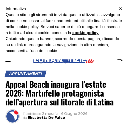
×
ASCOLTA RADIO LUNA
ASCOLTA RADIO IMMAGINE
ASCOLTA RADIO LATINA
Informativa
Questo sito o gli strumenti terzi da questo utilizzati si avvalgono
×
di cookie necessari al funzionamento ed utili alle finalità illustrate
nella cookie policy. Se vuoi saperne di più o negare il consenso
a tutti o ad alcuni cookie, consulta la
cookie policy
.
Chiudendo questo banner, scorrendo questa pagina, cliccando
su un link o proseguendo la navigazione in altra maniera,
acconsenti all’uso dei cookie.
APPUNTAMENTI
Appeal Beach inaugura l’estate
2026: Martufello protagonista
dell’apertura sul litorale di Latina
Pubblicato
2 mesi fa
–
6 Giugno 2026
da
Elisabetta De Falco