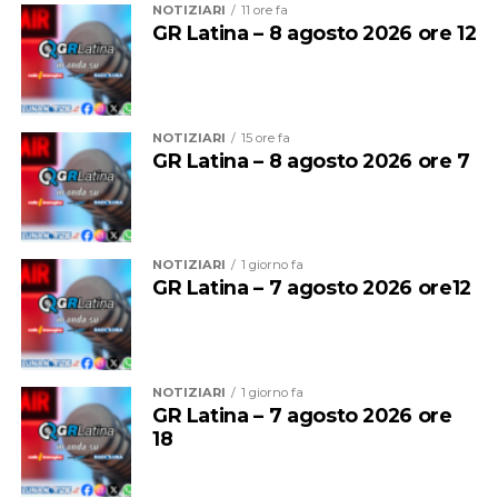
NOTIZIARI
11 ore fa
dell’arenile e al miglioramento della resilienza del
GR Latina – 8 agosto 2026 ore 12
sistema costiero”.
NOTIZIARI
15 ore fa
GR Latina – 8 agosto 2026 ore 7
NOTIZIARI
1 giorno fa
GR Latina – 7 agosto 2026 ore12
“Quello della difesa della costa – afferma la sindaca
NOTIZIARI
1 giorno fa
Matilde Celentano – è un impegno strategico per la
GR Latina – 7 agosto 2026 ore
nostra amministrazione, perché significa proteggere il
18
territorio e l’ambiente, risorse fondamentale per lo
sviluppo turistico ed economico della nostra città.