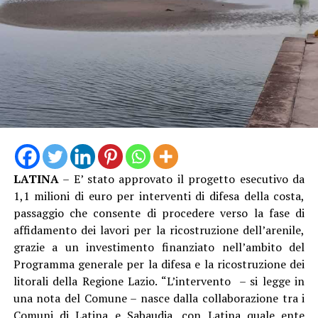
pubblicato sui social, nella speranza di poter raccogliere
informazioni utili a ricostruire quanto accaduto e
individuare il responsabile.
Al momento, infatti, non risulta che qualcuno abbia
assistito direttamente all’incidente, nonostante il
lungomare fosse particolarmente affollato proprio
nell’ora di punta del sabato.
LATINA
– E’ stato approvato il progetto esecutivo da
1,1 milioni di euro per interventi di difesa della costa,
passaggio che consente di procedere verso la fase di
affidamento dei lavori per la ricostruzione dell’arenile,
grazie a un investimento finanziato nell’ambito del
Programma generale per la difesa e la ricostruzione dei
litorali della Regione Lazio. “L’intervento – si legge in
una nota del Comune – nasce dalla collaborazione tra i
Comuni di Latina e Sabaudia, con Latina quale ente