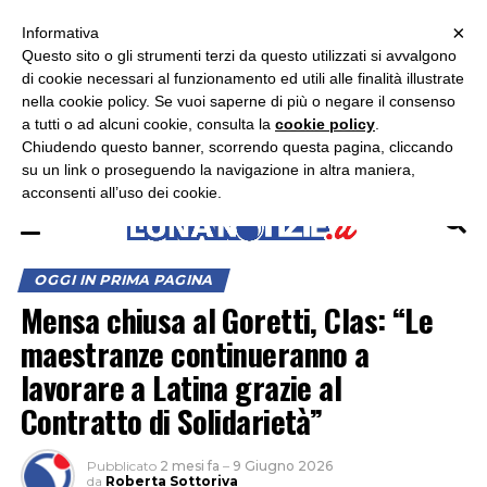
×
ASCOLTA RADIO LUNA
ASCOLTA RADIO IMMAGINE
ASCOLTA RADIO LATINA
Informativa
Questo sito o gli strumenti terzi da questo utilizzati si avvalgono
×
di cookie necessari al funzionamento ed utili alle finalità illustrate
nella cookie policy. Se vuoi saperne di più o negare il consenso
a tutti o ad alcuni cookie, consulta la
cookie policy
.
Chiudendo questo banner, scorrendo questa pagina, cliccando
su un link o proseguendo la navigazione in altra maniera,
acconsenti all’uso dei cookie.
OGGI IN PRIMA PAGINA
Mensa chiusa al Goretti, Clas: “Le
maestranze continueranno a
lavorare a Latina grazie al
Contratto di Solidarietà”
Pubblicato
2 mesi fa
–
9 Giugno 2026
da
Roberta Sottoriva