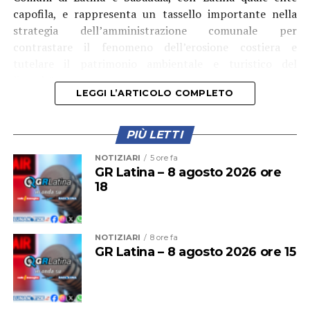
capofila, e rappresenta un tassello importante nella
strategia dell’amministrazione comunale per
contrastare il fenomeno dell’erosione costiera e
tutelare il patrimonio ambientale e turistico del
litorale”.
LEGGI L’ARTICOLO COMPLETO
PIÙ LETTI
NOTIZIARI
5 ore fa
GR Latina – 8 agosto 2026 ore
18
NOTIZIARI
8 ore fa
GR Latina – 8 agosto 2026 ore 15
Tra le aree interessate anche Rio Martino, “sul quale
saranno realizzati interventi finalizzati alla salvaguardia