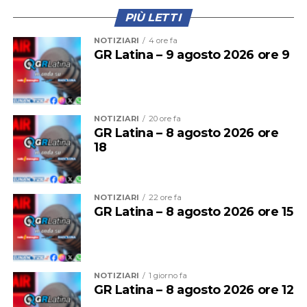
PIÙ LETTI
Il provvedimento disciplina anche la somministrazione
NOTIZIARI
4 ore fa
di bevande alcoliche e le attività di intrattenimento
GR Latina – 9 agosto 2026 ore 9
musicale e danzante, con l’obiettivo di prevenire
situazioni di criticità legate agli assembramenti e
all’utilizzo improprio delle spiagge.
NOTIZIARI
20 ore fa
GR Latina – 8 agosto 2026 ore
18
NOTIZIARI
22 ore fa
GR Latina – 8 agosto 2026 ore 15
NOTIZIARI
1 giorno fa
GR Latina – 8 agosto 2026 ore 12