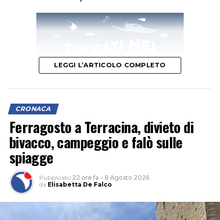
LEGGI L’ARTICOLO COMPLETO
CRONACA
Ferragosto a Terracina, divieto di
bivacco, campeggio e falò sulle
L’ipotesi è quella di un veicolo finito contro le tre auto,
spiagge
il cui conducente non si sarebbe fermato dopo l’impatto
per verificare i danni né per lasciare i propri dati,
Pubblicato
22 ore fa
–
8 Agosto 2026
facendo perdere le proprie tracce.
da
Elisabetta De Falco