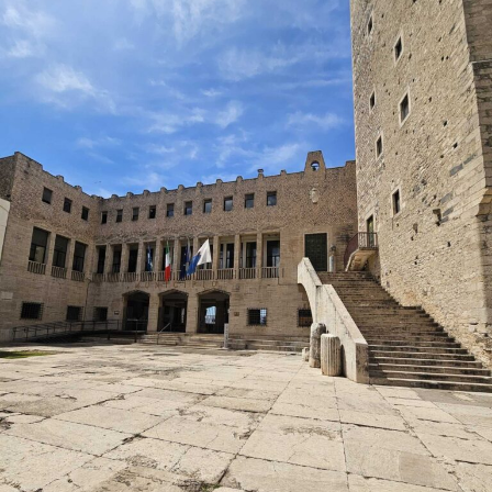
La proprietaria di una delle vetture coinvolte ha
denunciato l’accaduto anche attraverso un video
pubblicato sui social, nella speranza di poter raccogliere
informazioni utili a ricostruire quanto accaduto e
individuare il responsabile.
Al momento, infatti, non risulta che qualcuno abbia
assistito direttamente all’incidente, nonostante il
lungomare fosse particolarmente affollato proprio
nell’ora di punta del sabato.