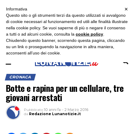
×
ASCOLTA RADIO LUNA
ASCOLTA RADIO IMMAGINE
ASCOLTA RADIO LATINA
Informativa
Questo sito o gli strumenti terzi da questo utilizzati si avvalgono
×
di cookie necessari al funzionamento ed utili alle finalità illustrate
nella cookie policy. Se vuoi saperne di più o negare il consenso
a tutti o ad alcuni cookie, consulta la
cookie policy
.
Chiudendo questo banner, scorrendo questa pagina, cliccando
su un link o proseguendo la navigazione in altra maniera,
acconsenti all’uso dei cookie.
CRONACA
Botte e rapina per un cellulare, tre
giovani arrestati
Pubblicato
10 anni fa
–
2 Marzo 2016
da
Redazione Lunanotizie.it