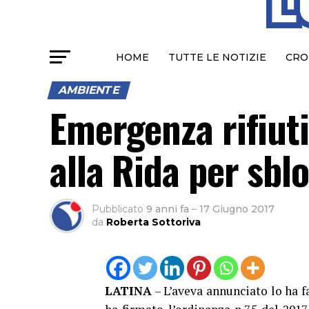
HOME
TUTTE LE NOTIZIE
CRO
AMBIENTE
Emergenza rifiuti
alla Rida per sbl
Pubblicato
9 anni fa
–
17 Giugno 2017
da
Roberta Sottoriva
LATINA
– L’aveva annunciato lo ha f