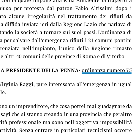
7 con la quale impone alla Rida Ambiente la riapertura
hiuso per protesta dal patron Fabio Altissimi dopo i
ato alcune irregolarità nel trattamento dei rifiuti da
la diffida inviata ieri dalla Regione Lazio che parlava di
tando la società a tornare sui suoi passi. L’ordinanza di
a per salvare dall’emergenza rifiuti i 21 comuni pontini
erenziata nell’impianto, l’unico della Regione rimasto
 altri 40 comuni delle province di Roma e di Viterbo.
LA PRESIDENTE DELLA PENNA-
ordinanza numero 75
irginia Raggi, pure interessata all’emergenza in ugual
le.
sono un imprenditore, che cosa potrei mai guadagnare da
isagi che si stanno creando in una provincia che peraltro
ità professionale ma sono nell’oggettiva impossibilità
attività. Senza entrare in particolari tecnicismi occorre