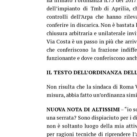
ha firmato l’ordinanza n.75 del 201
dell’impianto di Tmb di Aprilia, c
controlli dell’Arpa che hanno rilev
conferire in discarica. Non è bastata 
chiusura arbitraria e unilaterale invi
Via Costa è un passo in più che arriv
che conferiscono la frazione indiff
funzionante e dove conferiscono anche
IL TESTO DELL’ORDINANZA DEL
Non risulta che la sindaca di Roma V
misura, abbia fatto un’ordinanza simi
NUOVA NOTA DI ALTISSIMI
– “io 
una serrata? Sono dispiaciuto per i d
non è soltanto luogo della mia attiv
per ragioni tecniche di riprendere l’