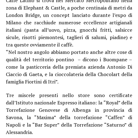
Caffè Latino si trova nel Mercato Metropolitano nella
zona di Elephant & Castle, a poche centinaia di metri da
London Bridge, un concept lanciato durante l’expo di
Milano che racchiude numerose eccellenze artigianali
italiani (pasta all’uovo, pizza, gnocchi fritti, salsicce
sicule, risotti piemontesi, taglieri di salumi, piadine) e
tra queste ovviamente il caffè.
“Nel nostro angolo abbiamo portato anche altre cose di
qualità del territorio pontino – dicono i Buompane –
come la pasticceria della premiata azienda Antonio Di
Ciaccio di Gaeta, e la cioccolateria della Chocolart della
famiglia Fiortini di Itri”.
Tre miscele presenti nello store sono certificate
dall’Istituto nazionale Espresso italiano: la “Royal” della
Torrefazione Genovese di Albenga in provincia di
Savona, la “Maxima” della torrefazione “Caffen” di
Napoli e la “Bar Super” della Torrefazione “Saturno” di
Alessandria.