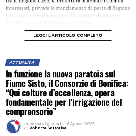
tra la Regione Lazio, la Prefettura di Roma e i Comuni
interessati, prevede lo stanziamento da parte di Regione
Lazio pari a
50mila euro per il Comune di Anzio
e
48.780 euro per il Comune di Nettuno
.
LEGGI L’ARTICOLO COMPLETO
ATTUALITA'
In funzione la nuova paratoia sul
Fiume Sisto, il Consorzio di Bonifica:
“Qui colture d’eccellenza, opera
fondamentale per l’irrigazione del
comprensorio”
I Patti Sicurezza promuoveranno una collaborazione
sinergica tra Prefettura, Regione e Comune per
Pubblicato
1 giorno fa
–
6 Agosto 2026
garantire elevati standard di sicurezza e prevenzione
da
Roberta Sottoriva
nelle aree maggiormente esposte a degrado e illegalità,