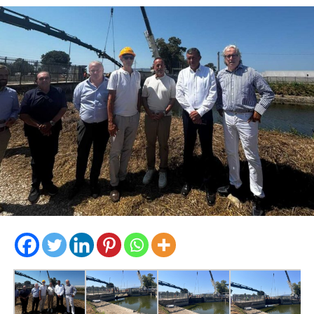
l’installazione di impianti di videosorveglianza,
l’istituzione presso la Prefettura di Roma di una Cabina
di regia integrata dalle Forze di polizia con compiti di
verifica semestrale sull’attuazione del Patto, a fronte di
apposita relazione inoltrata dal Comune.
Ad Anzio gli impianti di videosorveglianza saranno
installati in
5 siti strategici nel centro cittadino per