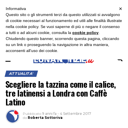
×
ASCOLTA RADIO LUNA
ASCOLTA RADIO IMMAGINE
ASCOLTA RADIO LATINA
Informativa
Questo sito o gli strumenti terzi da questo utilizzati si avvalgono
×
di cookie necessari al funzionamento ed utili alle finalità illustrate
nella cookie policy. Se vuoi saperne di più o negare il consenso
a tutti o ad alcuni cookie, consulta la
cookie policy
.
Chiudendo questo banner, scorrendo questa pagina, cliccando
su un link o proseguendo la navigazione in altra maniera,
acconsenti all’uso dei cookie.
ATTUALITA'
Scegliere la tazzina come il calice,
tre latinensi a Londra con Caffè
Latino
Pubblicato
9 anni fa
–
4 Settembre 2017
da
Roberta Sottoriva