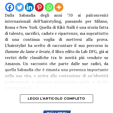
in ambienti marini”, è stato spiegato. Con il direttore
generale Natalino Corbo e il presidente del Consorzio di
Bonifica Lino Conti, erano presenti l’assessore regionale
Dalla Sabaudia degli anni ’70 ai palcoscenici
all’Agricoltura Giancarlo Righini, il direttore generale di
internazionali dell’hairstyling, passando per Milano,
Anbi Lazio Andrea Renna, il presidente della
Roma e New York. Quella di Kikò Nalli è una storia fatta
commissione regionale attività produttive, Vittorio
di talento, sacrifici, cadute e ripartenze, ma soprattutto
Sambucci e il sindaco di Terracina Francesco Giannetti.
di una continua voglia di mettersi alla prova.
L’hairstylist ha scelto di raccontare il suo percorso in
Damme du lame e levate
, il libro edito da Lab DFG, già ai
vertici delle classifiche tra le novità più vendute su
Amazon. Un racconto che parte dalle sue radici, da
quella Sabaudia che è rimasta una presenza importante
nella sua vita, e arriva alla costruzione di un’identità
professionale e artistica riconosciuta anche a livello
internazionale.
LEGGI L’ARTICOLO COMPLETO