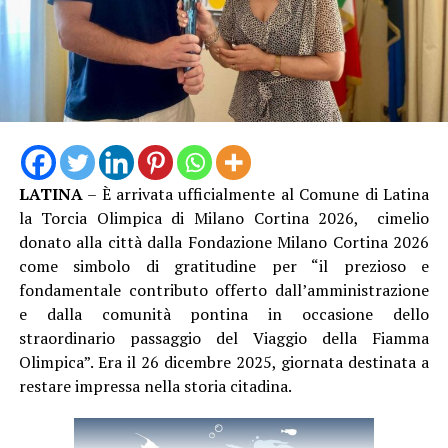
Nel 2025 Alessandro ha inoltre conseguito la
qualifica
federale di Allenatore
, che gli consente di guidare
formazioni d’Eccellenza e squadre senior fino alla Serie
B Nazionale, un ulteriore tassello nel suo percorso di
crescita tecnica.
LATINA
– È arrivata ufficialmente al Comune di Latina
Una crescita costante che oggi la società sceglie di
la Torcia Olimpica di Milano Cortina 2026, cimelio
mettere nuovamente al servizio del proprio settore
donato alla città dalla Fondazione Milano Cortina 2026
giovanile, con la convinzione che investire nelle persone
come simbolo di gratitudine per “il prezioso e
significhi investire nel futuro del club.
fondamentale contributo offerto dall’amministrazione
e dalla comunità pontina in occasione dello
straordinario passaggio del Viaggio della Fiamma
Olimpica”. Era il 26 dicembre 2025, giornata destinata a
restare impressa nella storia citadina.