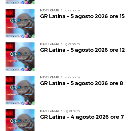
Cortina 2026 per questo regalo alla città”.
vicenda che riguarda l’attaccante
NOTIZIARI
1 giorno fa
GR Latina – 5 agosto 2026 ore 15
NOTIZIARI
1 giorno fa
GR Latina – 5 agosto 2026 ore 12
NOTIZIARI
1 giorno fa
GR Latina – 5 agosto 2026 ore 8
Audio
00:00
00:00
Player
NOTIZIARI
2 giorni fa
GR Latina – 4 agosto 2026 ore 7