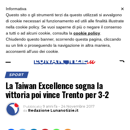
×
ASCOLTA RADIO LUNA
ASCOLTA RADIO IMMAGINE
ASCOLTA RADIO LATINA
Informativa
Questo sito o gli strumenti terzi da questo utilizzati si avvalgono
×
di cookie necessari al funzionamento ed utili alle finalità illustrate
nella cookie policy. Se vuoi saperne di più o negare il consenso
a tutti o ad alcuni cookie, consulta la
cookie policy
.
Chiudendo questo banner, scorrendo questa pagina, cliccando
su un link o proseguendo la navigazione in altra maniera,
acconsenti all’uso dei cookie.
SPORT
La Taiwan Excellence sogna la
vittoria poi vince Trento per 3-2
Pubblicato
9 anni fa
–
24 Novembre 2017
da
Redazione Lunanotizie.it