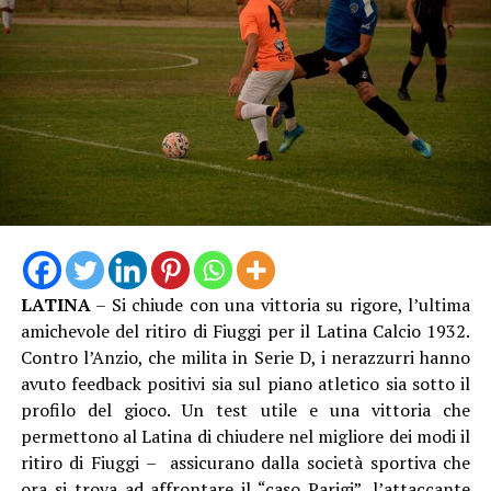
torcia non rappresenta soltanto un oggetto di
straordinario valore simbolico, ma racchiude la passione,
l’energia e lo spirito di coesione che la città di Latina ha
saputo esprimere lo scorso 26 dicembre, suscitando
l’apprezzamento della Fondazione Milano Cortina 2026,
che ha voluto congratularsi con la comunità e
ringraziarla con questo significativo omaggio. È il segno
tangibile di una città capace di unirsi, di accogliere
grandi eventi e di proiettarsi con entusiasmo verso i
valori universali dello sport, dell’inclusione e dell’unità”.
LATINA
– Si chiude con una vittoria su rigore, l’ultima
amichevole del ritiro di Fiuggi per il Latina Calcio 1932.
Contro l’Anzio, che milita in Serie D, i nerazzurri hanno
avuto feedback positivi sia sul piano atletico sia sotto il
profilo del gioco. Un test utile e una vittoria che
permettono al Latina di chiudere nel migliore dei modi il
ritiro di Fiuggi – assicurano dalla società sportiva che
ora si trova ad affrontare il “caso Parigi”, l’attaccante