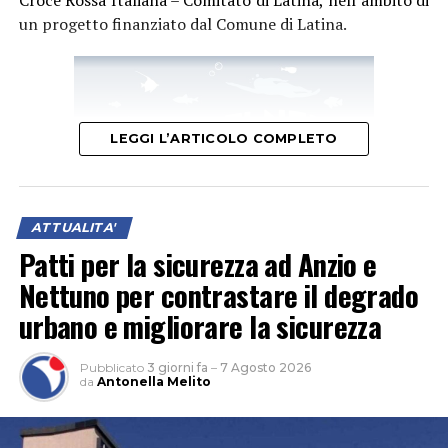
un progetto finanziato dal Comune di Latina.
LEGGI L’ARTICOLO COMPLETO
ATTUALITA'
Patti per la sicurezza ad Anzio e
Nettuno per contrastare il degrado
urbano e migliorare la sicurezza
“Questo ulteriore servizio, collocato in una zona molto
accessibile nei pressi dei luoghi più frequentati,
Pubblicato
3 giorni fa
–
7 Agosto 2026
testimonia il nostro costante impegno nel garantire
da
Antonella Melito
un’assistenza di prossimità, tempestiva e vicina ai
bisogni dei cittadini – dichiara la Direttrice Generale
della Asl Latina, Sabrina Cenciarelli –. In questa maniera