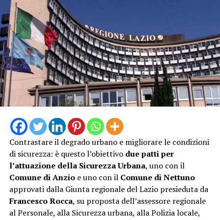
rafforziamo la rete territoriale per offrire un punto di
riferimento sicuro a residenti e turisti durante il picco
estivo, contribuendo al contempo a decongestionare il
Pronto Soccorso”
Contrastare il degrado urbano e migliorare le condizioni
di sicurezza: è questo l’obiettivo
due patti per
l’attuazione della Sicurezza Urbana
, uno con il
Comune di Anzio
e uno con il
Comune di Nettuno
approvati dalla Giunta regionale del Lazio presieduta da
“L’attivazione della Guardia Medica Turistica – afferma il
Francesco Rocca
, su proposta dell’assessore regionale
sindaco Matilde Celentano – rappresenta una risposta
al Personale, alla Sicurezza urbana, alla Polizia locale,
concreta alle esigenze del nostro territorio nel periodo