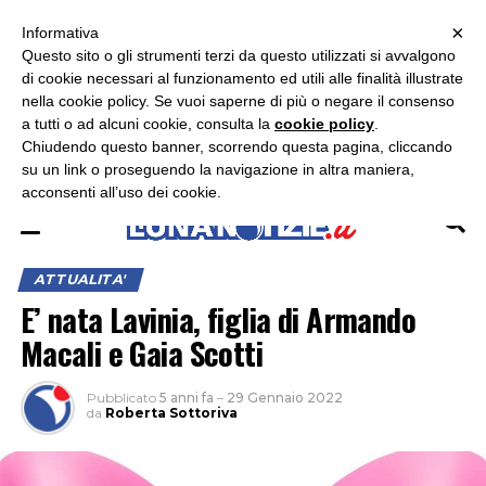
×
ASCOLTA RADIO LUNA
ASCOLTA RADIO IMMAGINE
ASCOLTA RADIO LATINA
Informativa
Questo sito o gli strumenti terzi da questo utilizzati si avvalgono
×
di cookie necessari al funzionamento ed utili alle finalità illustrate
nella cookie policy. Se vuoi saperne di più o negare il consenso
a tutti o ad alcuni cookie, consulta la
cookie policy
.
Chiudendo questo banner, scorrendo questa pagina, cliccando
su un link o proseguendo la navigazione in altra maniera,
acconsenti all’uso dei cookie.
ATTUALITA'
E’ nata Lavinia, figlia di Armando
Macali e Gaia Scotti
Pubblicato
5 anni fa
–
29 Gennaio 2022
da
Roberta Sottoriva