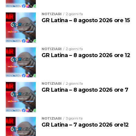
sinergica tra Prefettura, Regione e Comune per
garantire elevati standard di sicurezza e prevenzione
NOTIZIARI
2 giorni fa
nelle aree maggiormente esposte a degrado e illegalità,
GR Latina – 8 agosto 2026 ore 15
l’installazione di impianti di videosorveglianza,
l’istituzione presso la Prefettura di Roma di una Cabina
di regia integrata dalle Forze di polizia con compiti di
verifica semestrale sull’attuazione del Patto, a fronte di
NOTIZIARI
2 giorni fa
apposita relazione inoltrata dal Comune.
GR Latina – 8 agosto 2026 ore 12
NOTIZIARI
2 giorni fa
GR Latina – 8 agosto 2026 ore 7
NOTIZIARI
3 giorni fa
GR Latina – 7 agosto 2026 ore12