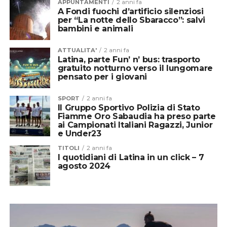
APPUNTAMENTI
2 anni fa
A Fondi fuochi d’artificio silenziosi
per “La notte dello Sbaracco”: salvi
bambini e animali
ATTUALITA'
2 anni fa
Latina, parte Fun’ n’ bus: trasporto
gratuito notturno verso il lungomare
pensato per i giovani
SPORT
2 anni fa
Il Gruppo Sportivo Polizia di Stato
Fiamme Oro Sabaudia ha preso parte
ai Campionati Italiani Ragazzi, Junior
e Under23
TITOLI
2 anni fa
I quotidiani di Latina in un click – 7
agosto 2024