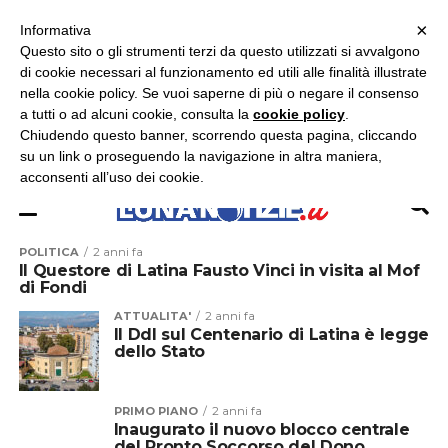
×
ASCOLTA RADIO LUNA
ASCOLTA RADIO IMMAGINE
ASCOLTA RADIO LATINA
Informativa
Questo sito o gli strumenti terzi da questo utilizzati si avvalgono
×
di cookie necessari al funzionamento ed utili alle finalità illustrate
nella cookie policy. Se vuoi saperne di più o negare il consenso
a tutti o ad alcuni cookie, consulta la
cookie policy
.
Chiudendo questo banner, scorrendo questa pagina, cliccando
su un link o proseguendo la navigazione in altra maniera,
acconsenti all’uso dei cookie.
POLITICA
2 anni fa
Il Questore di Latina Fausto Vinci in visita al Mof
di Fondi
ATTUALITA'
2 anni fa
Il Ddl sul Centenario di Latina è legge
dello Stato
PRIMO PIANO
2 anni fa
Inaugurato il nuovo blocco centrale
del Pronto Soccorso del Dono