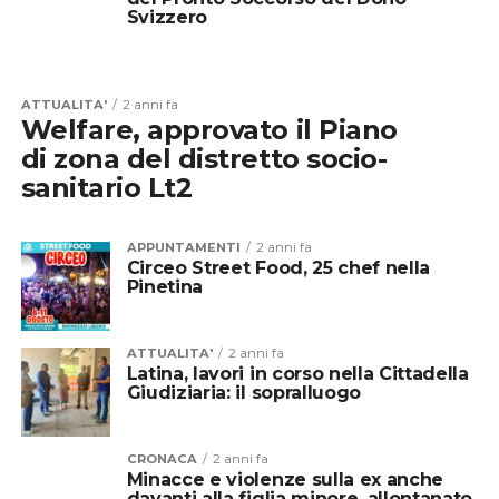
Svizzero
ATTUALITA'
2 anni fa
Welfare, approvato il Piano
di zona del distretto socio-
sanitario Lt2
APPUNTAMENTI
2 anni fa
Circeo Street Food, 25 chef nella
Pinetina
ATTUALITA'
2 anni fa
Latina, lavori in corso nella Cittadella
Giudiziaria: il sopralluogo
CRONACA
2 anni fa
Minacce e violenze sulla ex anche
davanti alla figlia minore, allontanato