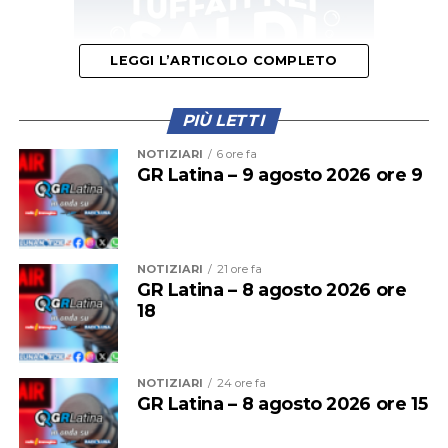
LEGGI L’ARTICOLO COMPLETO
PIÙ LETTI
NOTIZIARI
6 ore fa
GR Latina – 9 agosto 2026 ore 9
Il primo appuntamento del weekend è quello di domani,
sabato 8 agosto
, quando la festa si aprirà con un
momento dedicato alla cultura. Protagonista sarà la
presentazione del libro
“Percorsi incerti. Vite di madri
NOTIZIARI
21 ore fa
GR Latina – 8 agosto 2026 ore
tra l’essere grembo e arciere”
della scrittrice Carla
18
Zanchetta, che dialogherà con l’avvocato Adele Morelli,
moderatrice dell’incontro. Un’occasione di confronto e
riflessione che arricchisce ulteriormente il programma
NOTIZIARI
24 ore fa
della manifestazione.
GR Latina – 8 agosto 2026 ore 15