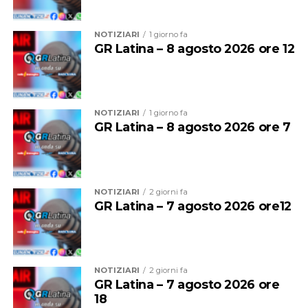
NOTIZIARI
1 giorno fa
GR Latina – 8 agosto 2026 ore 12
NOTIZIARI
1 giorno fa
GR Latina – 8 agosto 2026 ore 7
La musica continuerà poi ad essere protagonista sui tre
palchi della festa.
NOTIZIARI
2 giorni fa
GR Latina – 7 agosto 2026 ore12
Sul palco del
Grappa Jazz Festival
salirà il
Luca
Mannutza & Paolo Recchia Duo,
raffinata formazione
composta da pianoforte e sassofono contralto, mentre
domenica 9 agosto il festival chiuderà con il Jordan
NOTIZIARI
2 giorni fa
Corda 5et
, formazione guidata dal vibrafonista Jordan
GR Latina – 7 agosto 2026 ore
Corda insieme a Filippo Bianchini, Dario Rogato
18