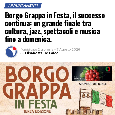
APPUNTAMENTI
“Un’occasione per vivere la natura al calar del sole e
Borgo Grappa in Festa, il successo
scoprire le meraviglie del cielo notturno tra stelle,
continua: un grande finale tra
costellazioni e pianeti”, è l’invito della Fondazione
cultura, jazz, spettacoli e musica
Caetani. Nel parco naturale non c’è inquinamento
fino a domenica.
luminoso e la volta celeste appare ancora più
spettacolare.
Pubblicato
2 giorni fa
–
7 Agosto 2026
da
Elisabetta De Falco