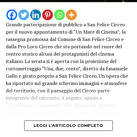
Grande partecipazione di pubblico a San Felice Circeo
per il nuovo appuntamento di “Un Mare di Cinema”, la
rassegna promossa dal Comune di San Felice Circeo e
dalla Pro Loco Circeo che sta portando nel cuore del
centro storico alcuni dei protagonisti del cinema
italiano. La serata si è aperta con la proiezione del
cortometraggio “Una, due, cento”, diretto da Emanuele
Gallo e girato proprio a San Felice Circeo. Un’opera che
ha riportato sul grande schermo immagini e atmosfere
del territorio, con il paesaggio del Circeo parte
integrante del racconto. A seguire, spazio a
“Prendiamoci una pausa”, film diretto da Christian
Marazziti e interpretato da un cast che comprende
Marco Giallini, Claudia Gerini, Fabio Volo, Ilenia
LEGGI L’ARTICOLO COMPLETO
Pastorelli e Paolo Calabresi.