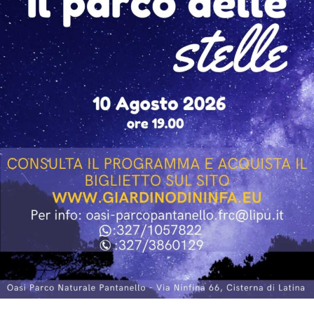
L’incontro con Giallini e Marazziti ha regalato al
pubblico momenti di confronto, ironia e spontaneità,
confermando lo spirito che caratterizza “Un Mare di
Cinema”: non soltanto una rassegna di proiezioni, ma
un’occasione per avvicinare il pubblico ai protagonisti e
agli autori del cinema italiano.
Piazza Lanzuisi si è così confermata ancora una volta