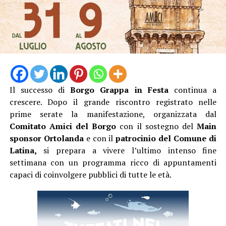
L’ingresso con unico orario alle 19 Dalle 19:15 alle
20:45, l’escursione, poi la pausa per cena al sacco, quindi
dalle 21:20 alle 23:00 l’ Osservazione guidata del cielo
stellato con gli esperti dell’APA.
Biglietto 10 euro.
Il successo di
Borgo Grappa in Festa
continua a
crescere. Dopo il grande riscontro registrato nelle
prime serate la manifestazione, organizzata dal
Comitato Amici del Borgo
con il sostegno del
Main
sponsor Ortolanda
e con il
patrocinio del Comune di
Latina,
si prepara a vivere l’ultimo intenso fine
settimana con un programma ricco di appuntamenti
capaci di coinvolgere pubblici di tutte le età.