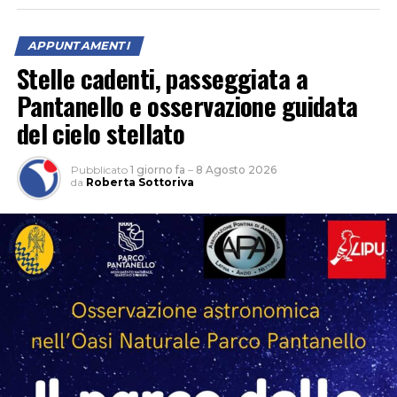
APPUNTAMENTI
Stelle cadenti, passeggiata a
Pantanello e osservazione guidata
del cielo stellato
Pubblicato
1 giorno fa
–
8 Agosto 2026
da
Roberta Sottoriva
Ospiti della serata il regista Christian Marazziti e Marco
Giallini, che hanno incontrato il pubblico al termine
della proiezione, raccontando la realizzazione del film e
condividendo aneddoti ed esperienze legate al set e al
loro lavoro nel cinema. Tra gli ospiti presenti anche il
regista Paolo Genovese, già protagonista della serata
inaugurale della rassegna.