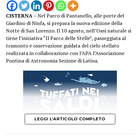
luogo di incontro e condivisione, con una nuova serata
capace di richiamare una significativa presenza di
CISTERNA –
Nel Parco di Pantanello, alle porte del
pubblico nel centro storico di San Felice Circeo. “Un
Giardino di Ninfa, si prepara la nuova edizione della
Mare di Cinema” proseguirà con i prossimi
Notte di San Lorenzo. Il 10 agosto, nell’Oasi naturale si
appuntamenti in programma, continuando a unire
tiene l’iniziativa “Il Parco delle Stelle”, passeggiata al
cinema, cultura e territorio nelle serate estive di San
tramonto e osservazione guidata del cielo stellato
Felice Circeo.
realizzata in collaborazione con l’APA l’Associazione
Pontina di Astronomia Sezione di Latina.
LEGGI L’ARTICOLO COMPLETO