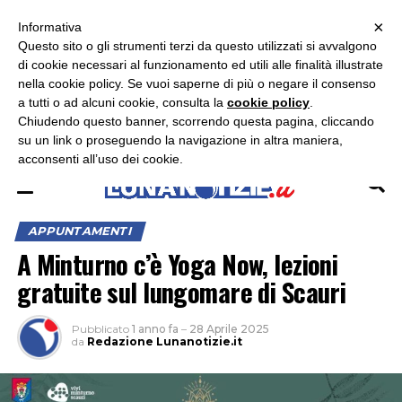
×
ASCOLTA RADIO LUNA
ASCOLTA RADIO IMMAGINE
ASCOLTA RADIO LATINA
Informativa
Questo sito o gli strumenti terzi da questo utilizzati si avvalgono
×
di cookie necessari al funzionamento ed utili alle finalità illustrate
nella cookie policy. Se vuoi saperne di più o negare il consenso
a tutti o ad alcuni cookie, consulta la
cookie policy
.
Chiudendo questo banner, scorrendo questa pagina, cliccando
su un link o proseguendo la navigazione in altra maniera,
acconsenti all’uso dei cookie.
APPUNTAMENTI
A Minturno c’è Yoga Now, lezioni
gratuite sul lungomare di Scauri
Pubblicato
1 anno fa
–
28 Aprile 2025
da
Redazione Lunanotizie.it