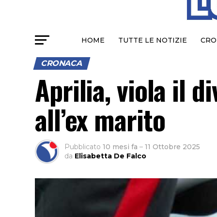
HOME
TUTTE LE NOTIZIE
CRO
CRONACA
Aprilia, viola il 
all’ex marito
Pubblicato
10 mesi fa
–
11 Ottobre 2025
da
Elisabetta De Falco