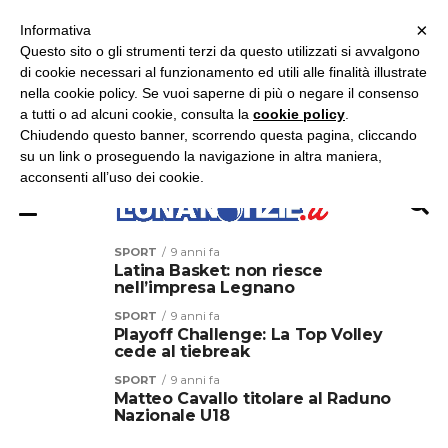
×
ASCOLTA RADIO LUNA
ASCOLTA RADIO IMMAGINE
ASCOLTA RADIO LATINA
Informativa
Questo sito o gli strumenti terzi da questo utilizzati si avvalgono
di cookie necessari al funzionamento ed utili alle finalità illustrate
nella cookie policy. Se vuoi saperne di più o negare il consenso
a tutti o ad alcuni cookie, consulta la
cookie policy
.
Chiudendo questo banner, scorrendo questa pagina, cliccando
su un link o proseguendo la navigazione in altra maniera,
acconsenti all’uso dei cookie.
SPORT
9 anni fa
Latina Basket: non riesce
nell’impresa Legnano
SPORT
9 anni fa
Playoff Challenge: La Top Volley
cede al tiebreak
SPORT
9 anni fa
Matteo Cavallo titolare al Raduno
Nazionale U18