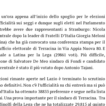
n’ora appena all’inizio dello spoglio per le elezioni
ficialità sui seggi e dunque sugli eletti nel Parlamento
trebbe avere due rappresentanti a Strasburgo: Nicola
centrale dopo la leader di Fratelli D’Italia Giorgia Meloni
acina) che ha già convocato una conferenza stampa per il
ufficio elettorale di Terracina in Via Appia Nuova 80. E
le a Latina per la Lega (29861 voti). Più difficile,
zione di Salvatore De Meo sindaco di Fondi e candidato
a centrale è stato il più votato dopo Antonio Tajani.
ioni rimaste aperte nel Lazio è terminato lo scrutinio
 definitivi. Non c’è l’ufficialità su chi entrerà ma si può
 d’Italia ha ottenuto 38833 preferenze e segue nella lista
ni. Una prova importante per il sindaco di Terracina. Tra
dinolfi della Lega che ne ha totalizzate 29.815 al quinto