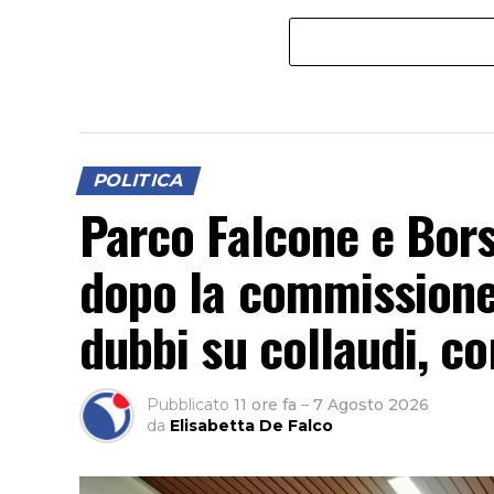
POLITICA
Parco Falcone e Borse
dopo la commissione
dubbi su collaudi, con
Pubblicato
11 ore fa
–
7 Agosto 2026
da
Elisabetta De Falco