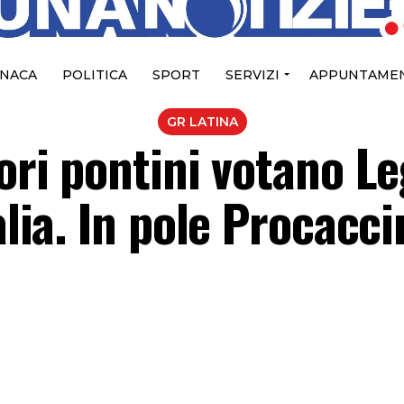
NACA
POLITICA
SPORT
SERVIZI
APPUNTAMEN
GR LATINA
tori pontini votano Le
alia. In pole Procacci