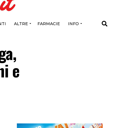
TI
ALTRE
FARMACIE
INFO
ga,
ni e