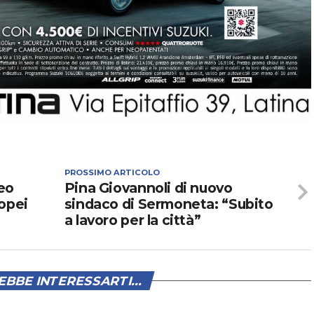
PROSSIMO ARTICOLO
eo
Pina Giovannoli di nuovo
ropei
sindaco di Sermoneta: “Subito
a lavoro per la città”
BBE INTERESSARTI...