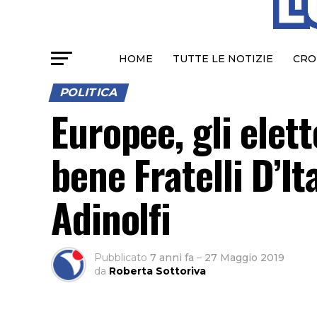
HOME
TUTTE LE NOTIZIE
CRO
POLITICA
Europee, gli elet
bene Fratelli D’It
Adinolfi
Pubblicato
7 anni fa
–
27 Maggio 2019
da
Roberta Sottoriva