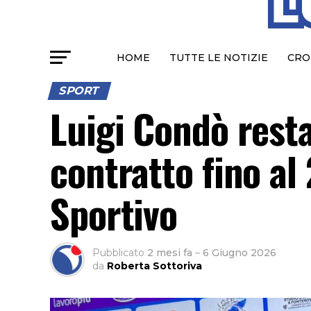
HOME
TUTTE LE NOTIZIE
CRO
SPORT
Luigi Condò resta
contratto fino al
Sportivo
Pubblicato
2 mesi fa
–
6 Giugno 2026
da
Roberta Sottoriva