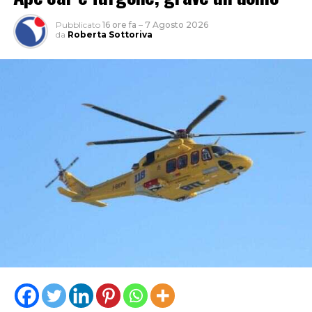
Pubblicato
16 ore fa
–
7 Agosto 2026
da
Roberta Sottoriva
“Le criticità che restano sono importanti perché c’è una
carenza di personale che unita a un parco mezzi che non
è più efficiente ed efficace come dovrebbe essere, non
potrà garantire, secondo noi, per questa estate, un
servizio eccellente. E siamo anche preoccupati per
l’inizio della stagione scolastica, quando andrà garantito
agli studenti il diritto alla mobilità che è sacrosanto”.