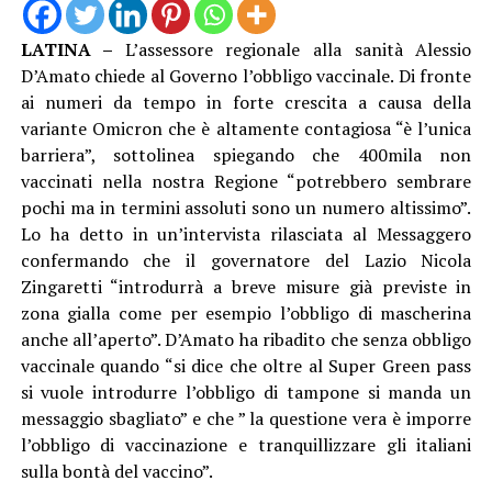
LATINA –
L’assessore regionale alla sanità Alessio
D’Amato chiede al Governo l’obbligo vaccinale. Di fronte
ai numeri da tempo in forte crescita a causa della
variante Omicron che è altamente contagiosa “è l’unica
barriera”, sottolinea spiegando che 400mila non
vaccinati nella nostra Regione “potrebbero sembrare
pochi ma in termini assoluti sono un numero altissimo”.
Lo ha detto in un’intervista rilasciata al Messaggero
confermando che il governatore del Lazio Nicola
Zingaretti “introdurrà a breve misure già previste in
zona gialla come per esempio l’obbligo di mascherina
anche all’aperto”. D’Amato ha ribadito che senza obbligo
vaccinale quando “si dice che oltre al Super Green pass
si vuole introdurre l’obbligo di tampone si manda un
messaggio sbagliato” e che ” la questione vera è imporre
l’obbligo di vaccinazione e tranquillizzare gli italiani
sulla bontà del vaccino”.