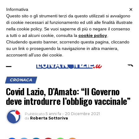
×
ASCOLTA RADIO LUNA
ASCOLTA RADIO IMMAGINE
ASCOLTA RADIO LATINA
Informativa
Questo sito o gli strumenti terzi da questo utilizzati si avvalgono
×
di cookie necessari al funzionamento ed utili alle finalità illustrate
nella cookie policy. Se vuoi saperne di più o negare il consenso
a tutti o ad alcuni cookie, consulta la
cookie policy
.
Chiudendo questo banner, scorrendo questa pagina, cliccando
su un link o proseguendo la navigazione in altra maniera,
acconsenti all’uso dei cookie.
CRONACA
Covid Lazio, D’Amato: “Il Governo
deve introdurre l’obbligo vaccinale”
Pubblicato
5 anni fa
–
20 Dicembre 2021
da
Roberta Sottoriva