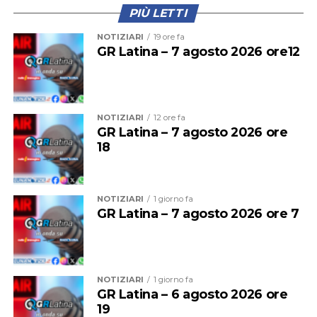
PIÙ LETTI
NOTIZIARI
19 ore fa
GR Latina – 7 agosto 2026 ore12
Questa mattina il primo treno a fermarsi alla stazione di
Cisterna era stato il regionale partito alle 11,56 dalla
stazione Termini. La presenza di una persona che dava
NOTIZIARI
12 ore fa
GR Latina – 7 agosto 2026 ore
in escandescenza sui binari aveva costretto il treno a
18
fermarsi alla stazione precedente. La situazione
sembrava inizialmente rientrata, poi la sospensione del
traffico.
NOTIZIARI
1 giorno fa
GR Latina – 7 agosto 2026 ore 7
NOTIZIARI
1 giorno fa
GR Latina – 6 agosto 2026 ore
19