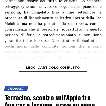
Latina non risolve del tutto le criticità. Lo sciopero
selvaggio (che non ha avuto conseguenze sul piano delle
sanzioni), ha congelato fino a fine settembre la
procedura di licenziamento collettivo aperta dalla Csc
Mobilità, ma non ha portato alla sua revoca, con la
conseguenza che il personale, soprattutto in questo
periodo di ferie, è sottodimensionato e non sono
garantite tutte le corse. A contestare il risultato, a
pochi giorni dalle concitate riunioni che si sono
susseguite in Comune martedì scorso, è Giuliano Errico
di Ugl Autoferro: “Decisioni-ponte che non portano a
nulla”, afferma.
LEGGI L’ARTICOLO COMPLETO
CRONACA
Terracina, scontro sull’Appia tra
Ape car e furgone, grave un uomo