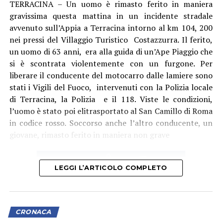
TERRACINA – Un uomo è rimasto ferito in maniera
gravissima questa mattina in un incidente stradale
avvenuto sull’Appia a Terracina intorno al km 104, 200
nei pressi del Villaggio Turistico Costazzurra. Il ferito,
un uomo di 63 anni, era alla guida di un’Ape Piaggio che
Audio
si è scontrata violentemente con un furgone. Per
00:00
00:00
Player
liberare il conducente del motocarro dalle lamiere sono
Per il sindacalista, che martedì sedeva al tavolo con
stati i Vigili del Fuoco, intervenuti con la Polizia locale
altre due sigle, Cgil e Uil, ci sono due motivi
di Terracina, la Polizia e il 118. Viste le condizioni,
fondamentali: “Se non si revoca la procedura o si chiude
l’uomo è stato poi elitrasportato al San Camillo di Roma
con un esito positivo la procedura di licenziamento
in codice rosso. Soccorso anche l’altro conducente, un
collettivo, diventa un problema assumere, e qui serve
giovane, rimasto ferito in maniera non grave
assumere. Inoltre, se non si fanno interventi usando, in
attesa delle risorse della Regione Lazio, i ricavi da
traffico che sono in positivo e sono aumentati negli
LEGGI L’ARTICOLO COMPLETO
ultimi tre anni con una media importante, per
ottemperare al danno economico, al gap economico che
i lavoratori stanno subendo, se non si utilizzano almeno
queste due strade non credo che ci sia una via d’uscita
CRONACA
sul futuro del trasporto pubblico”, dice Errico.