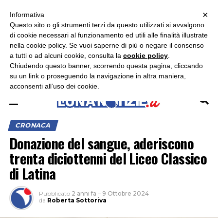
×
ASCOLTA RADIO LUNA
ASCOLTA RADIO IMMAGINE
ASCOLTA RADIO LATINA
Informativa
Questo sito o gli strumenti terzi da questo utilizzati si avvalgono
×
di cookie necessari al funzionamento ed utili alle finalità illustrate
nella cookie policy. Se vuoi saperne di più o negare il consenso
a tutti o ad alcuni cookie, consulta la
cookie policy
.
Chiudendo questo banner, scorrendo questa pagina, cliccando
su un link o proseguendo la navigazione in altra maniera,
acconsenti all’uso dei cookie.
CRONACA
Donazione del sangue, aderiscono
trenta diciottenni del Liceo Classico
di Latina
Pubblicato
2 anni fa
–
9 Ottobre 2024
da
Roberta Sottoriva