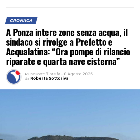
Il segretario provinciale Luigi Garullo spiega che “con un
indice di 6 infortuni mortali ogni 100mila occupati, il
CRONACA
territorio pontino si è posizionato subito dopo
A Ponza intere zone senza acqua, il
Frosinone (6,3) e prima di Rieti (5,1), Viterbo (4) e Roma
sindaco si rivolge a Prefetto e
(3,1)”.
Acqualatina: “Ora pompe di rilancio
riparate e quarta nave cisterna”
Pubblicato
7 ore fa
–
8 Agosto 2026
da
Roberta Sottoriva
“L’approfondimento del sindacato – spiega Garullo –