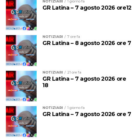
NOTIZIARI
1 giorno fa
GR Latina – 7 agosto 2026 ore12
“Le criticità che restano sono importanti perché c’è una
carenza di personale che unita a un parco mezzi che non
NOTIZIARI
7 ore fa
è più efficiente ed efficace come dovrebbe essere, non
GR Latina – 8 agosto 2026 ore 7
potrà garantire, secondo noi, per questa estate, un
servizio eccellente. E siamo anche preoccupati per
l’inizio della stagione scolastica, quando andrà garantito
agli studenti il diritto alla mobilità che è sacrosanto”.
NOTIZIARI
21 ore fa
GR Latina – 7 agosto 2026 ore
18
NOTIZIARI
1 giorno fa
GR Latina – 7 agosto 2026 ore 7