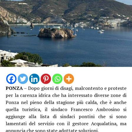
sviluppa l’indicatore del rischio rapportando il numero
dei casi denunciati a quello degli occupati per
permettere un confronto omogeneo tra i diversi
territori laziali, indipendentemente dalla loro
dimensione occupazionale. Sul piano dei numeri assoluti
dal dossier emerge che lo scorso anno nella provincia di
Latina ci sono state 3.519 denunce di infortunio sul
lavoro, 13 con esito mortale. Nei primi sei mesi del 2026
le denunce hanno già raggiunto quota 1.864, quattro
invece gli incidenti mortali. Un bilancio che non
comprende ancora i due lavoratori morti per il caldo nel
mese di luglio e che rende – ad oggi – il quadro ancora
PONZA
– Dopo giorni di disagi, malcontento e proteste
più drammatico”, conclude Garullo
per la carenza idrica che ha interessato diverse zone di
Ponza nel pieno della stagione più calda, che è anche
quella turistica, il sindaco Francesco Ambrosino si
aggiunge alla lista di sindaci pontini che si sono
lamentati del servizio con il gestore Acqualatina, ma
annuncia che sono state adottate soluzioni.