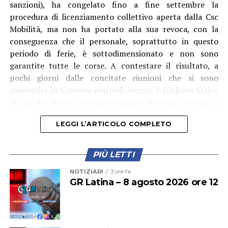
sanzioni), ha congelato fino a fine settembre la
coinvolti. “Dopo aver compreso la gravità della
procedura di licenziamento collettivo aperta dalla Csc
situazione, tutti si sono attivati per intervenire sulle
Mobilità, ma non ha portato alla sua revoca, con la
disfunzioni – racconta il primo cittadino dlel’isola – Le
conseguenza che il personale, soprattutto in questo
pompe di rilancio sono state riparate e, da oggi, sulla
periodo di ferie, è sottodimensionato e non sono
linea abbiamo anche la quarta nave cisterna, la “Cesare”.
garantite tutte le corse. A contestare il risultato, a
Questo dovrebbe garantire un maggiore apporto
pochi giorni dalle concitate riunioni che si sono
d’acqua e, soprattutto, una pressione più costante,
susseguite in Comune martedì scorso, è Giuliano Errico
consentendo di raggiungere anche le zone più alte
di Ugl Autoferro: “Decisioni-ponte che non portano a
dell’isola. Continueremo a seguire la situazione con la
nulla”, afferma.
massima attenzione, affinché il servizio torni
LEGGI L’ARTICOLO COMPLETO
pienamente alla normalità e affinché una criticità di
questa portata non debba più ripetersi.”
PIÙ LETTI
NOTIZIARI
3 ore fa
GR Latina – 8 agosto 2026 ore 12