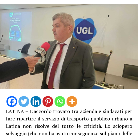
navi cisterna”. Poi, puntualizza che “Ponza ha un
gestore del servizio idrico e, pertanto, il Comune non
aveva contezza preventiva di queste situazioni”.
LATINA – L’accordo trovato tra azienda e sindacati per
Anche Ambrosino come altri suoi colleghi si è dovuto
fare ripartire il servizio di trasporto pubblico urbano a
rivolgere al Prefetto di Latina, e ha avuto “interlocuzioni
Latina non risolve del tutto le criticità. Lo sciopero
serrate” con l’Amministratore Delegato e il Presidente di
selvaggio (che non ha avuto conseguenze sul piano delle
Acqualatina, oltre che con i vari funzionari e tecnici