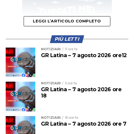
LEGGI L’ARTICOLO COMPLETO
PIÙ LETTI
NOTIZIARI
11 ore fa
GR Latina – 7 agosto 2026 ore12
Questa mattina il primo treno a fermarsi alla stazione di
Cisterna era stato il regionale partito alle 11,56 dalla
stazione Termini. La presenza di una persona che dava
NOTIZIARI
5 ore fa
GR Latina – 7 agosto 2026 ore
in escandescenza sui binari aveva costretto il treno a
18
fermarsi alla stazione precedente. La situazione
sembrava inizialmente rientrata, poi la sospensione del
traffico.
NOTIZIARI
16 ore fa
GR Latina – 7 agosto 2026 ore 7