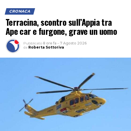
CRONACA
Terracina, scontro sull’Appia tra
Ape car e furgone, grave un uomo
Pubblicato
8 ore fa
–
7 Agosto 2026
da
Roberta Sottoriva
“Le criticità che restano sono importanti perché c’è una
carenza di personale che unita a un parco mezzi che non
è più efficiente ed efficace come dovrebbe essere, non
potrà garantire, secondo noi, per questa estate, un
servizio eccellente. E siamo anche preoccupati per
l’inizio della stagione scolastica, quando andrà garantito
agli studenti il diritto alla mobilità che è sacrosanto”.