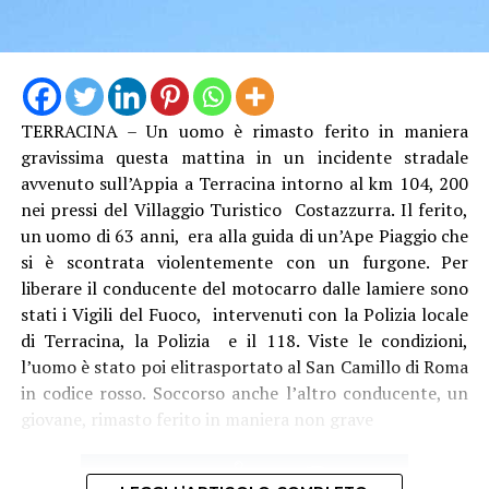
TERRACINA – Un uomo è rimasto ferito in maniera
gravissima questa mattina in un incidente stradale
avvenuto sull’Appia a Terracina intorno al km 104, 200
nei pressi del Villaggio Turistico Costazzurra. Il ferito,
un uomo di 63 anni, era alla guida di un’Ape Piaggio che
Audio
si è scontrata violentemente con un furgone. Per
00:00
00:00
Player
liberare il conducente del motocarro dalle lamiere sono
Per il sindacalista, che martedì sedeva al tavolo con
stati i Vigili del Fuoco, intervenuti con la Polizia locale
altre due sigle, Cgil e Uil, ci sono due motivi
di Terracina, la Polizia e il 118. Viste le condizioni,
fondamentali: “Se non si revoca la procedura o si chiude
l’uomo è stato poi elitrasportato al San Camillo di Roma
con un esito positivo la procedura di licenziamento
in codice rosso. Soccorso anche l’altro conducente, un
collettivo, diventa un problema assumere, e qui serve
giovane, rimasto ferito in maniera non grave
assumere. Inoltre, se non si fanno interventi usando, in
attesa delle risorse della Regione Lazio, i ricavi da
traffico che sono in positivo e sono aumentati negli