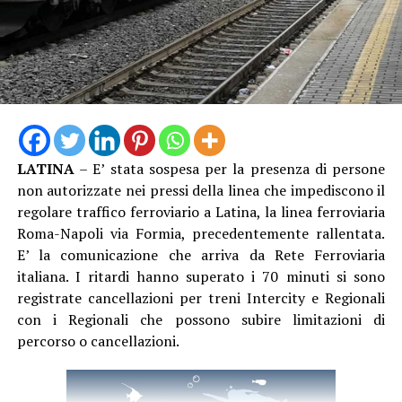
“Cercheremo in tutte le sedi di farci sentire, ma abbiamo
sempre utilizzato gli strumenti di legge. È ovvio che
qualora una situazione del genere dovesse continuare,
aprire le procedure di raffreddamento e conciliazione
sarebbe un passo ipotizzabile”.
LATINA
– E’ stata sospesa per la presenza di persone
non autorizzate nei pressi della linea che impediscono il
regolare traffico ferroviario a Latina, la linea ferroviaria
Roma-Napoli via Formia, precedentemente rallentata.
E’ la comunicazione che arriva da Rete Ferroviaria
italiana. I ritardi hanno superato i 70 minuti si sono
registrate cancellazioni per treni Intercity e Regionali
con i Regionali che possono subire limitazioni di
percorso o cancellazioni.