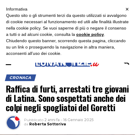
×
ASCOLTA RADIO LUNA
ASCOLTA RADIO IMMAGINE
ASCOLTA RADIO LATINA
Informativa
Questo sito o gli strumenti terzi da questo utilizzati si avvalgono
×
di cookie necessari al funzionamento ed utili alle finalità illustrate
nella cookie policy. Se vuoi saperne di più o negare il consenso
a tutti o ad alcuni cookie, consulta la
cookie policy
.
Chiudendo questo banner, scorrendo questa pagina, cliccando
su un link o proseguendo la navigazione in altra maniera,
acconsenti all’uso dei cookie.
CRONACA
Raffica di furti, arrestati tre giovani
di Latina. Sono sospettati anche dei
colpi negli spogliatoi del Goretti
Pubblicato
2 anni fa
–
16 Gennaio 2025
da
Roberta Sottoriva