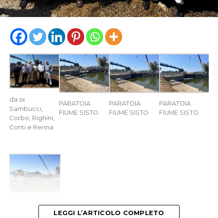
da sx
PARATOIA
PARATOIA
PARATOIA
Sambucci,
FIUME SISTO
FIUME SISTO
FIUME SISTO
Corbo, Righini,
Conti e Renna
PARATOIA
FIUME SISTO
LEGGI L’ARTICOLO COMPLETO