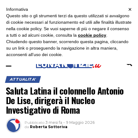
×
ASCOLTA RADIO LUNA
ASCOLTA RADIO IMMAGINE
ASCOLTA RADIO LATINA
Informativa
Questo sito o gli strumenti terzi da questo utilizzati si avvalgono
×
di cookie necessari al funzionamento ed utili alle finalità illustrate
nella cookie policy. Se vuoi saperne di più o negare il consenso
a tutti o ad alcuni cookie, consulta la
cookie policy
.
Chiudendo questo banner, scorrendo questa pagina, cliccando
su un link o proseguendo la navigazione in altra maniera,
acconsenti all’uso dei cookie.
ATTUALITA'
Saluta Latina il colonnello Antonio
De Lise, dirigerà il Nucleo
Investigativo di Roma
Pubblicato
3 mesi fa
–
9 Maggio 2026
da
Roberta Sottoriva