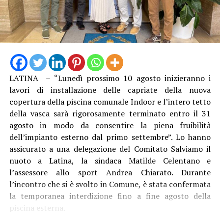
“La struttura messa in funzione questa mattina è lunga
13 metri e alta 3 metri, con travi in acciaio e specifici
trattamenti protettivi per garantire la durabilità anche
LATINA – “Lunedì prossimo 10 agosto inizieranno i
in ambienti marini”, è stato spiegato. Con il direttore
lavori di installazione delle capriate della nuova
generale Natalino Corbo e il presidente del Consorzio di
copertura della piscina comunale Indoor e l’intero tetto
Bonifica Lino Conti, erano presenti l’assessore regionale
della vasca sarà rigorosamente terminato entro il 31
all’Agricoltura Giancarlo Righini, il direttore generale di
agosto in modo da consentire la piena fruibilità
Anbi Lazio Andrea Renna, il presidente della
dell’impianto esterno dal primo settembre”. Lo hanno
commissione regionale attività produttive, Vittorio
assicurato a una delegazione del Comitato Salviamo il
Sambucci e il sindaco di Terracina Francesco Giannetti.
nuoto a Latina, la sindaca Matilde Celentano e
l’assessore allo sport Andrea Chiarato. Durante
l’incontro che si è svolto in Comune, è stata confermata
la temporanea interdizione fino a fine agosto della
piscina esterna.