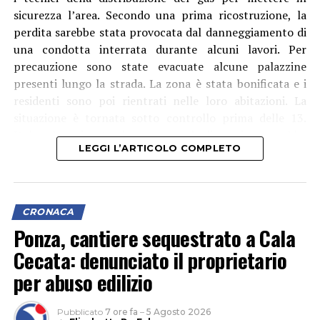
sicurezza l’area. Secondo una prima ricostruzione, la
perdita sarebbe stata provocata dal danneggiamento di
una condotta interrata durante alcuni lavori. Per
precauzione sono state evacuate alcune palazzine
presenti lungo la strada. La zona è stata bonificata e i
residenti sono poi rientrati nelle loro abitazioni. La
situazione è tornata sotto controllo prima delle 13.
Italgas ha spiegato che a causare la dispersione sarebbe
LEGGI L’ARTICOLO COMPLETO
stata un’impresa impegnata nella posa di cavidotti per
un impianto fotovoltaico, che avrebbe danneggiato una
tubatura del gas. I tecnici sono al lavoro per il ripristino
della condotta.
CRONACA
Ponza, cantiere sequestrato a Cala
Cecata: denunciato il proprietario
per abuso edilizio
Pubblicato
7 ore fa
–
5 Agosto 2026