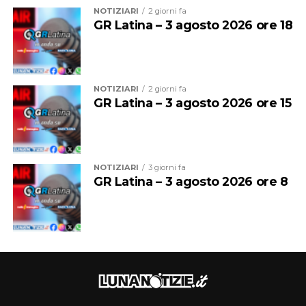
condiviso per diffondere una maggiore cultura della
NOTIZIARI
2 giorni fa
sicurezza stradale e sostenere le famiglie colpite da
GR Latina – 3 agosto 2026 ore 18
tragedie simili.
NOTIZIARI
2 giorni fa
GR Latina – 3 agosto 2026 ore 15
NOTIZIARI
3 giorni fa
GR Latina – 3 agosto 2026 ore 8