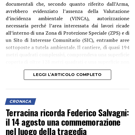
documentali che, secondo quanto riferito dall’Arma,
avrebbero evidenziato l’assenza della Valutazione
d’incidenza ambientale (VINCA), autorizzazione
necessaria perché l’area interessata dai lavori ricade
all’interno di una Zona di Protezione Speciale (ZPS) e di
un Sito di Interesse Comunitario (SIC), entrambe aree
sottoposte a tutela ambientale. Il cantiere, di quasi 194
metri quadrati complessivi, comprendeva una superficie
coperta di oltre 128 metri quadrati e una superficie non
residenziale di circa 66 metri quadrati. Durante il
LEGGI L’ARTICOLO COMPLETO
sopralluogo i militari hanno inoltre accertato la
mancanza del cartello di cantiere con gli estremi delle
autorizzazioni previste dalla normativa. Al termine degli
accertamenti il proprietario è stato denunciato a piede
CRONACA
libero per violazioni del Testo Unico dell’Edilizia, in
Terracina ricorda Federico Salvagni:
relazione alla mancanza della valutazione d’incidenza
il 14 agosto una commemorazione
ambientale e all’inosservanza delle prescrizioni
urbanistiche ed edilizie. In caso di eventuale condanna,
nel luogo della tragedia
le norme contestate prevedono sanzioni che possono