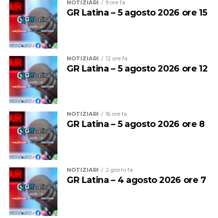
NOTIZIARI
9 ore fa
GR Latina – 5 agosto 2026 ore 15
NOTIZIARI
12 ore fa
GR Latina – 5 agosto 2026 ore 12
NOTIZIARI
16 ore fa
GR Latina – 5 agosto 2026 ore 8
L’obiettivo dell’evento è mantenere viva la memoria di
Federico e promuovere una riflessione sull’importanza
della prevenzione e della responsabilità alla guida,
soprattutto lungo arterie particolarmente trafficate.
NOTIZIARI
2 giorni fa
GR Latina – 4 agosto 2026 ore 7
Gli organizzatori rivolgono un invito alla cittadinanza e
alle istituzioni affinché prendano parte alla
commemorazione, sottolineando il valore dell’impegno