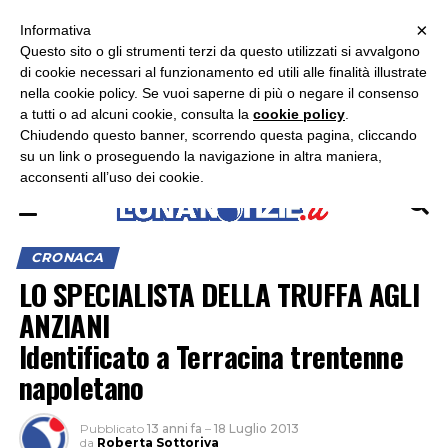
×
ASCOLTA RADIO LUNA
ASCOLTA RADIO IMMAGINE
ASCOLTA RADIO LATINA
Informativa
Questo sito o gli strumenti terzi da questo utilizzati si avvalgono
×
di cookie necessari al funzionamento ed utili alle finalità illustrate
nella cookie policy. Se vuoi saperne di più o negare il consenso
a tutti o ad alcuni cookie, consulta la
cookie policy
.
Chiudendo questo banner, scorrendo questa pagina, cliccando
su un link o proseguendo la navigazione in altra maniera,
acconsenti all’uso dei cookie.
CRONACA
LO SPECIALISTA DELLA TRUFFA AGLI
ANZIANI
Identificato a Terracina trentenne
napoletano
Pubblicato
13 anni fa
–
18 Luglio 2013
da
Roberta Sottoriva