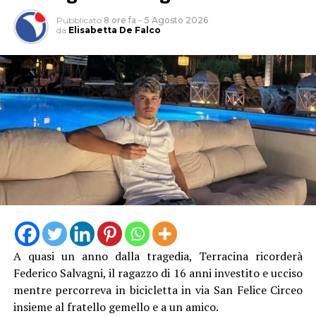
arrivare fino all’arresto e ad ammende di decine di
Pubblicato
8 ore fa
–
5 Agosto 2026
migliaia di euro. Come previsto dalla legge, la persona
da
Elisabetta De Falco
denunciata è da considerarsi presunta innocente fino a
eventuale sentenza definitiva.
A quasi un anno dalla tragedia, Terracina ricorderà
Federico Salvagni, il ragazzo di 16 anni investito e ucciso
mentre percorreva in bicicletta in via San Felice Circeo
insieme al fratello gemello e a un amico.