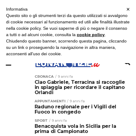
×
ASCOLTA RADIO LUNA
ASCOLTA RADIO IMMAGINE
ASCOLTA RADIO LATINA
Informativa
Questo sito o gli strumenti terzi da questo utilizzati si avvalgono
×
di cookie necessari al funzionamento ed utili alle finalità illustrate
nella cookie policy. Se vuoi saperne di più o negare il consenso
a tutti o ad alcuni cookie, consulta la
cookie policy
.
Chiudendo questo banner, scorrendo questa pagina, cliccando
su un link o proseguendo la navigazione in altra maniera,
acconsenti all’uso dei cookie.
CRONACA
9 anni fa
Ciao Gabriele, Terracina si raccoglie
in spiaggia per ricordare il capitano
Orlandi
APPUNTAMENTI
9 anni fa
Raduno regionale per i Vigili del
Fuoco in congedo
SPORT
9 anni fa
Benacquista vola in Sicilia per la
prima di Campionato