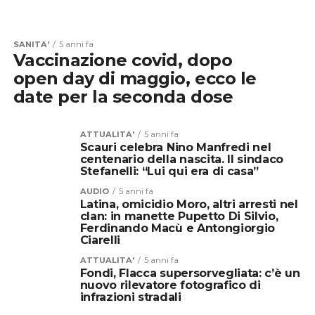
SANITA'
5 anni fa
Vaccinazione covid, dopo
open day di maggio, ecco le
date per la seconda dose
ATTUALITA'
5 anni fa
Scauri celebra Nino Manfredi nel
centenario della nascita. Il sindaco
Stefanelli: “Lui qui era di casa”
AUDIO
5 anni fa
Latina, omicidio Moro, altri arresti nel
clan: in manette Pupetto Di Silvio,
Ferdinando Macù e Antongiorgio
Ciarelli
ATTUALITA'
5 anni fa
Fondi, Flacca supersorvegliata: c’è un
nuovo rilevatore fotografico di
infrazioni stradali