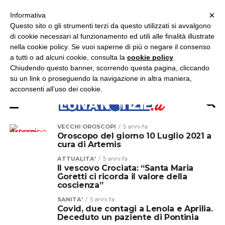
×
ASCOLTA RADIO LUNA
ASCOLTA RADIO IMMAGINE
ASCOLTA RADIO LATINA
Informativa
Questo sito o gli strumenti terzi da questo utilizzati si avvalgono
×
di cookie necessari al funzionamento ed utili alle finalità illustrate
nella cookie policy. Se vuoi saperne di più o negare il consenso
a tutti o ad alcuni cookie, consulta la
cookie policy
.
Chiudendo questo banner, scorrendo questa pagina, cliccando
su un link o proseguendo la navigazione in altra maniera,
acconsenti all’uso dei cookie.
VECCHI OROSCOPI
5 anni fa
Oroscopo del giorno 10 Luglio 2021 a
cura di Artemis
ATTUALITA'
5 anni fa
Il vescovo Crociata: “Santa Maria
Goretti ci ricorda il valore della
coscienza”
SANITA'
5 anni fa
Covid, due contagi a Lenola e Aprilia.
Deceduto un paziente di Pontinia