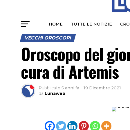
HOME
TUTTE LE NOTIZIE
CRO
VECCHI OROSCOPI
Oroscopo del gio
cura di Artemis
Pubblicato
5 anni fa
–
19 Dicembre 2021
da
Lunaweb