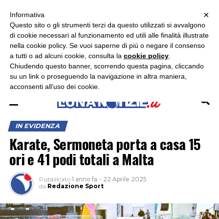
×
ASCOLTA RADIO LUNA
ASCOLTA RADIO IMMAGINE
ASCOLTA RADIO LATINA
Informativa
Questo sito o gli strumenti terzi da questo utilizzati si avvalgono
×
di cookie necessari al funzionamento ed utili alle finalità illustrate
nella cookie policy. Se vuoi saperne di più o negare il consenso
a tutti o ad alcuni cookie, consulta la
cookie policy
.
Chiudendo questo banner, scorrendo questa pagina, cliccando
su un link o proseguendo la navigazione in altra maniera,
acconsenti all’uso dei cookie.
IN EVIDENZA
Karate, Sermoneta porta a casa 15
ori e 41 podi totali a Malta
Pubblicato
1 anno fa
–
22 Aprile 2025
da
Redazione Sport