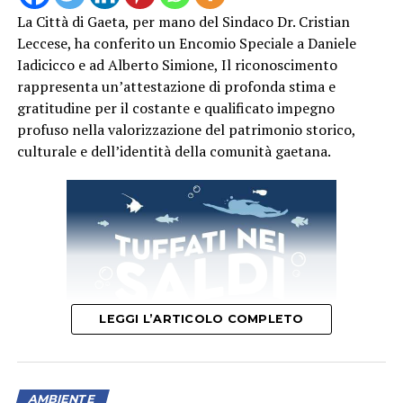
La Città di Gaeta, per mano del Sindaco Dr. Cristian
Leccese, ha conferito un Encomio Speciale a Daniele
Iadicicco e ad Alberto Simione, Il riconoscimento
rappresenta un’attestazione di profonda stima e
“La finta perizia dei valori”:
i criminali convincono
gratitudine per il costante e qualificato impegno
la vittima a raccogliere denaro, gioielli o altri beni
profuso nella valorizzazione del patrimonio storico,
custoditi in casa, annunciando l’arrivo imminente di
culturale e dell’identità della comunità gaetana.
militari alla porta per effettuare una presunta
“perizia” o verifica di autenticità degli oggetti di
valore, adducendo quali scuse, il confronto con
merci oggetto di rapine o altri crimini.
“Controlli a domicilio e false sanzioni”:
vengono
prospettati finti controlli fiscali domestici o
richieste di denaro contante per sanare presunte
LEGGI L’ARTICOLO COMPLETO
violazioni o multe.
“La truffa del finto appartenente al
Corpo”:
telefonate drammatiche in cui un sedicente
AMBIENTE
appartenente al Corpo richiede urgentemente