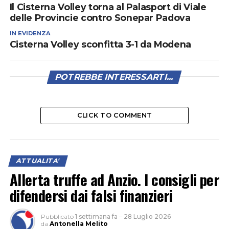
Il Cisterna Volley torna al Palasport di Viale
delle Provincie contro Sonepar Padova
IN EVIDENZA
Cisterna Volley sconfitta 3-1 da Modena
POTREBBE INTERESSARTI...
CLICK TO COMMENT
ATTUALITA'
Allerta truffe ad Anzio. I consigli per
difendersi dai falsi finanzieri
Pubblicato
1 settimana fa
–
28 Luglio 2026
da
Antonella Melito