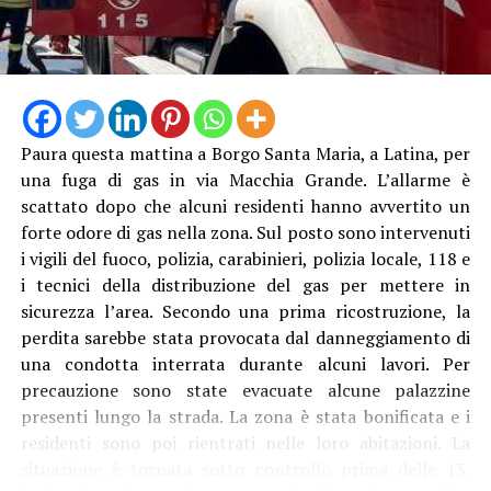
Paura questa mattina a Borgo Santa Maria, a Latina, per
una fuga di gas in via Macchia Grande. L’allarme è
scattato dopo che alcuni residenti hanno avvertito un
forte odore di gas nella zona. Sul posto sono intervenuti
i vigili del fuoco, polizia, carabinieri, polizia locale, 118 e
i tecnici della distribuzione del gas per mettere in
sicurezza l’area. Secondo una prima ricostruzione, la
perdita sarebbe stata provocata dal danneggiamento di
una condotta interrata durante alcuni lavori. Per
precauzione sono state evacuate alcune palazzine
presenti lungo la strada. La zona è stata bonificata e i
residenti sono poi rientrati nelle loro abitazioni. La
situazione è tornata sotto controllo prima delle 13.