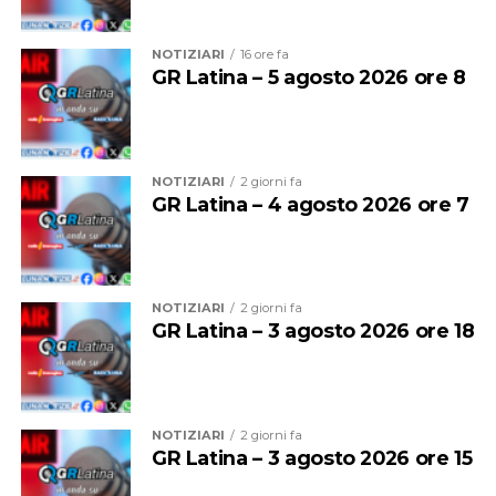
NOTIZIARI
16 ore fa
GR Latina – 5 agosto 2026 ore 8
L’obiettivo dell’evento è mantenere viva la memoria di
Federico e promuovere una riflessione sull’importanza
della prevenzione e della responsabilità alla guida,
soprattutto lungo arterie particolarmente trafficate.
NOTIZIARI
2 giorni fa
GR Latina – 4 agosto 2026 ore 7
Gli organizzatori rivolgono un invito alla cittadinanza e
alle istituzioni affinché prendano parte alla
commemorazione, sottolineando il valore dell’impegno
condiviso per diffondere una maggiore cultura della
NOTIZIARI
2 giorni fa
sicurezza stradale e sostenere le famiglie colpite da
GR Latina – 3 agosto 2026 ore 18
tragedie simili.
NOTIZIARI
2 giorni fa
GR Latina – 3 agosto 2026 ore 15