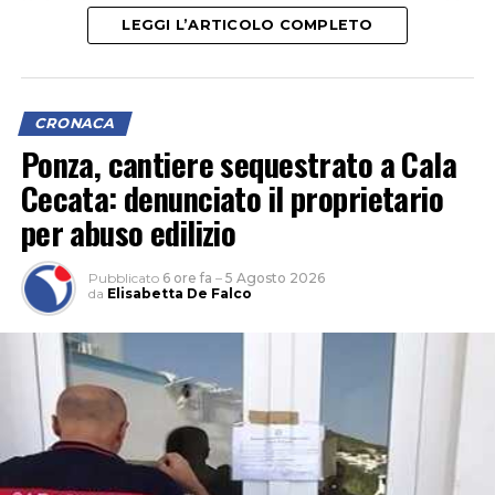
Italgas ha spiegato che a causare la dispersione sarebbe
LEGGI L’ARTICOLO COMPLETO
stata un’impresa impegnata nella posa di cavidotti per
un impianto fotovoltaico, che avrebbe danneggiato una
tubatura del gas. I tecnici sono al lavoro per il ripristino
della condotta.
CRONACA
Ponza, cantiere sequestrato a Cala
Cecata: denunciato il proprietario
per abuso edilizio
Pubblicato
6 ore fa
–
5 Agosto 2026
da
Elisabetta De Falco