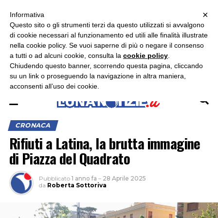
×
ASCOLTA RADIO LUNA
ASCOLTA RADIO IMMAGINE
ASCOLTA RADIO LATINA
Informativa
Questo sito o gli strumenti terzi da questo utilizzati si avvalgono
×
di cookie necessari al funzionamento ed utili alle finalità illustrate
nella cookie policy. Se vuoi saperne di più o negare il consenso
a tutti o ad alcuni cookie, consulta la
cookie policy
.
Chiudendo questo banner, scorrendo questa pagina, cliccando
su un link o proseguendo la navigazione in altra maniera,
acconsenti all’uso dei cookie.
CRONACA
Rifiuti a Latina, la brutta immagine
di Piazza del Quadrato
Pubblicato
1 anno fa
–
28 Aprile 2025
da
Roberta Sottoriva