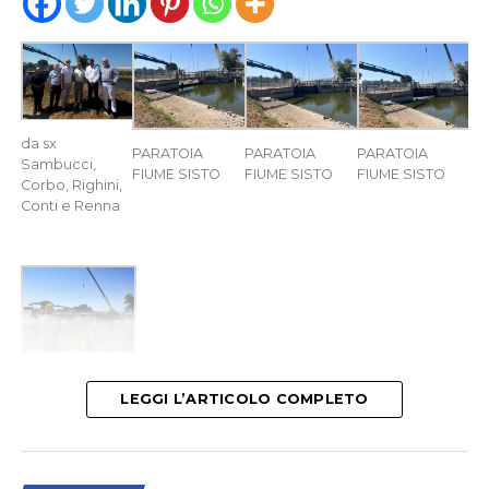
da sx
PARATOIA
PARATOIA
PARATOIA
Sambucci,
FIUME SISTO
FIUME SISTO
FIUME SISTO
Corbo, Righini,
Conti e Renna
PARATOIA
FIUME SISTO
LEGGI L’ARTICOLO COMPLETO
LATINA
– E’ stata inaugurata questa mattina dal
Consorzio di Bonifica Lazio Sud Ovest la nuova paratoia