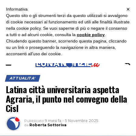
×
ASCOLTA RADIO LUNA
ASCOLTA RADIO IMMAGINE
ASCOLTA RADIO LATINA
Informativa
Questo sito o gli strumenti terzi da questo utilizzati si avvalgono
×
di cookie necessari al funzionamento ed utili alle finalità illustrate
nella cookie policy. Se vuoi saperne di più o negare il consenso
a tutti o ad alcuni cookie, consulta la
cookie policy
.
Chiudendo questo banner, scorrendo questa pagina, cliccando
su un link o proseguendo la navigazione in altra maniera,
acconsenti all’uso dei cookie.
ATTUALITA'
Latina città universitaria aspetta
Agraria, il punto nel convegno della
Cisl
Pubblicato
9 mesi fa
–
5 Novembre 2025
da
Roberta Sottoriva