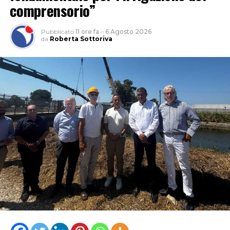
comprensorio”
Pubblicato
11 ore fa
–
6 Agosto 2026
da
Roberta Sottoriva