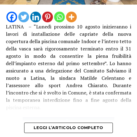
“La struttura messa in funzione questa mattina è lunga
13 metri e alta 3 metri, con travi in acciaio e specifici
trattamenti protettivi per garantire la durabilità anche
LATINA – “Lunedì prossimo 10 agosto inizieranno i
in ambienti marini”, è stato spiegato. Con il direttore
lavori di installazione delle capriate della nuova
generale Natalino Corbo e il presidente del Consorzio di
copertura della piscina comunale Indoor e l’intero tetto
Bonifica Lino Conti, erano presenti l’assessore regionale
della vasca sarà rigorosamente terminato entro il 31
all’Agricoltura Giancarlo Righini, il direttore generale di
agosto in modo da consentire la piena fruibilità
Anbi Lazio Andrea Renna, il presidente della
dell’impianto esterno dal primo settembre”. Lo hanno
commissione regionale attività produttive, Vittorio
assicurato a una delegazione del Comitato Salviamo il
Sambucci e il sindaco di Terracina Francesco Giannetti.
nuoto a Latina, la sindaca Matilde Celentano e
l’assessore allo sport Andrea Chiarato. Durante
l’incontro che si è svolto in Comune, è stata confermata
la temporanea interdizione fino a fine agosto della
piscina esterna.
LEGGI L’ARTICOLO COMPLETO