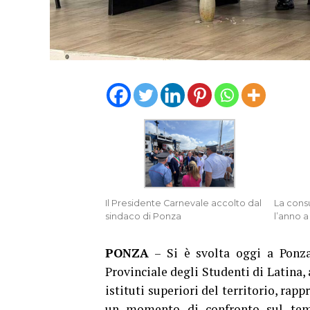
Il Presidente Carnevale accolto dal
La consu
sindaco di Ponza
l’anno 
PONZA
– Si è svolta oggi a Ponza 
Provinciale degli Studenti di Latina
istituti superiori del territorio, rap
un momento di confronto sul tema