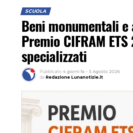
SCUOLA
Beni monumentali e a
Premio CIFRAM ETS 2
specializzati
Pubblicato
4 giorni fa
–
3 Agosto 2026
da
Redazione Lunanotizie.it