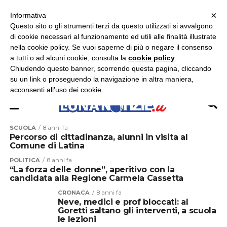
×
ASCOLTA RADIO LUNA
ASCOLTA RADIO IMMAGINE
ASCOLTA RADIO LATINA
Informativa
Questo sito o gli strumenti terzi da questo utilizzati si avvalgono
×
di cookie necessari al funzionamento ed utili alle finalità illustrate
nella cookie policy. Se vuoi saperne di più o negare il consenso
a tutti o ad alcuni cookie, consulta la
cookie policy
.
Chiudendo questo banner, scorrendo questa pagina, cliccando
su un link o proseguendo la navigazione in altra maniera,
acconsenti all’uso dei cookie.
SCUOLA
8 anni fa
Percorso di cittadinanza, alunni in visita al
Comune di Latina
POLITICA
8 anni fa
“La forza delle donne”, aperitivo con la
candidata alla Regione Carmela Cassetta
CRONACA
8 anni fa
Neve, medici e prof bloccati: al
Goretti saltano gli interventi, a scuola
le lezioni