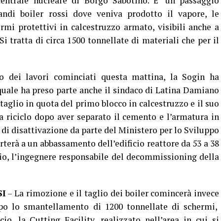
centrale nucleare di Borgo Sabotino. E’ un passaggio
ndi boiler rossi dove veniva prodotto il vapore, le
mi protettivi in calcestruzzo armato, visibili anche a
Si tratta di circa 1500 tonnellate di materiali che per il
o dei lavori cominciati questa mattina, la Sogin ha
 quale ha preso parte anche il sindaco di Latina Damiano
taglio in quota del primo blocco in calcestruzzo e il suo
 a riciclo dopo aver separato il cemento e l’armatura in
o di disattivazione da parte del Ministero per lo Sviluppo
terà a un abbassamento dell’edificio reattore da 53 a 38
io, l’ingegnere responsabile del decommissioning della
SI
– La rimozione e il taglio dei boiler comincerà invece
po lo smantellamento di 1200 tonnellate di schermi,
o, la Cutting Facility, realizzato nell’area in cui si