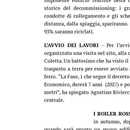
imponente edificio reattore della 
storico del decommissioning: i gra
condotte di collegamento e gli scher
distanza, dalla spiaggia, spariranno. 
93% saranno riciclati.
L’AVVIO DEI LAVORI
– Per l’avvi
organizzato una visita nel sito, alla
Coletta. Un battesimo che ha visto il 
trasporto a terra per essere avviato
ferro. “La Fase, 1 che segue il decret
Economico, durerà 7 anni (2027) e por
metri”, ha spiegato Agostino Riviecc
centrale.
I BOILER ROS
in autunno, do
quando sarà pronto un nuovo edifici