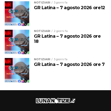
NOTIZIARI
3 giorni fa
GR Latina – 7 agosto 2026 ore12
Una crescita costante che oggi la società sceglie di
mettere nuovamente al servizio del proprio settore
giovanile, con la convinzione che investire nelle persone
significhi investire nel futuro del club.
NOTIZIARI
2 giorni fa
GR Latina – 7 agosto 2026 ore
18
NOTIZIARI
3 giorni fa
GR Latina – 7 agosto 2026 ore 7