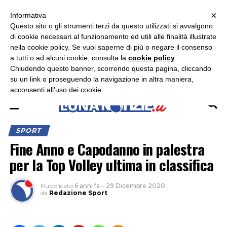
×
ASCOLTA RADIO LUNA
ASCOLTA RADIO IMMAGINE
ASCOLTA RADIO LATINA
Informativa
Questo sito o gli strumenti terzi da questo utilizzati si avvalgono
×
di cookie necessari al funzionamento ed utili alle finalità illustrate
nella cookie policy. Se vuoi saperne di più o negare il consenso
a tutti o ad alcuni cookie, consulta la
cookie policy
.
Chiudendo questo banner, scorrendo questa pagina, cliccando
su un link o proseguendo la navigazione in altra maniera,
acconsenti all’uso dei cookie.
SPORT
Fine Anno e Capodanno in palestra
per la Top Volley ultima in classifica
Pubblicato
6 anni fa
–
29 Dicembre 2020
da
Redazione Sport