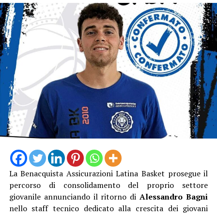
esistente, la costruzione di una nuova tribuna, il
completo rifacimento degli spogliatoi, la riqualificazione
dell’area sottostante la tribuna e un importante
intervento di efficientamento energetico dell’intero
complesso.
La Benacquista Assicurazioni Latina Basket prosegue il
percorso di consolidamento del proprio settore
giovanile annunciando il ritorno di
Alessandro Bagni
“Con questo provvedimento – dichiara il sindaco Lidano
nello staff tecnico dedicato alla crescita dei giovani
Lucidi – compiamo un passo fondamentale verso la