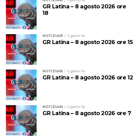
Nazionale, torna ora a lavorare quotidianamente con i
NOTIZIARI
1 giorno fa
GR Latina – 8 agosto 2026 ore
ragazzi, mettendo a disposizione il patrimonio di
18
competenze maturato in questi anni.
NOTIZIARI
2 giorni fa
GR Latina – 8 agosto 2026 ore 15
NOTIZIARI
2 giorni fa
GR Latina – 8 agosto 2026 ore 12
NOTIZIARI
2 giorni fa
Nel 2025 Alessandro ha inoltre conseguito la
qualifica
GR Latina – 8 agosto 2026 ore 7
federale di Allenatore
, che gli consente di guidare
formazioni d’Eccellenza e squadre senior fino alla Serie
B Nazionale, un ulteriore tassello nel suo percorso di
crescita tecnica.