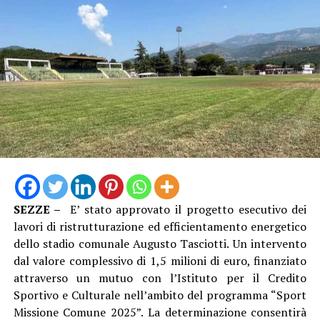
SEZZE –
E’ stato approvato il progetto esecutivo dei
“Vestire la maglia azzurra e conquistare il pass per un
lavori di ristrutturazione ed efficientamento energetico
Campionato Europeo è un sogno che diventa realtà, un
dello stadio comunale Augusto Tasciotti. Un intervento
coronamento incredibile per il lavoro svolto ogni
dal valore complessivo di 1,5 milioni di euro, finanziato
singolo giorno in palestra dal nostro staff e dalla nostra
attraverso un mutuo con l’Istituto per il Credito
atleta – dichiara il Presidente Ing. Riccardo Palumbo –
Sportivo e Culturale nell’ambito del programma “Sport
In un periodo in cui la cronaca locale ci riserva spesso
Missione Comune 2025”. La determinazione consentirà