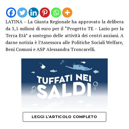
Dilettantistiche, Enti del Terzo Settore di ambito
sportivo, individuati con l’Avviso.
LATINA – La Giunta Regionale ha approvato la delibera
da 3,5 milioni di euro per il “Progetto TE – Lazio per la
Terza Età” a sostegno delle attività dei centri anziani. A
darne notizia è l’Assessora alle Politiche Sociali Welfare,
Beni Comuni e ASP Alessandra Troncarelli.
Un
successivo Avviso
, pubblicato da
Sport e Salute
,
sarà rivolto ai destinatari, contestualmente alla
pubblicazione dell’elenco dei soggetti beneficiari
risultati idonei. Il ruolo di
Sport e Salute
sarà infatti
LEGGI L’ARTICOLO COMPLETO
quello di gestire i fondi e raccogliere le istanze delle
ASD/SSD, degli Enti del Terzo Settore di ambito