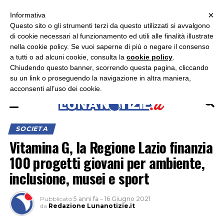
×
ASCOLTA RADIO LUNA
ASCOLTA RADIO IMMAGINE
ASCOLTA RADIO LATINA
Informativa
Questo sito o gli strumenti terzi da questo utilizzati si avvalgono
×
di cookie necessari al funzionamento ed utili alle finalità illustrate
nella cookie policy. Se vuoi saperne di più o negare il consenso
a tutti o ad alcuni cookie, consulta la
cookie policy
.
Chiudendo questo banner, scorrendo questa pagina, cliccando
su un link o proseguendo la navigazione in altra maniera,
acconsenti all’uso dei cookie.
SOCIETA
Vitamina G, la Regione Lazio finanzia
100 progetti giovani per ambiente,
inclusione, musei e sport
Pubblicato
5 anni fa
–
16 Giugno 2021
da
Redazione Lunanotizie.it