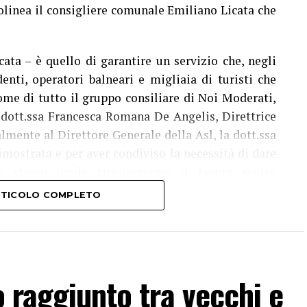
olinea il consigliere comunale Emiliano Licata che
cata – è quello di garantire un servizio che, negli
denti, operatori balneari e migliaia di turisti che
ome di tutto il gruppo consiliare di Noi Moderati,
 dott.ssa Francesca Romana De Angelis, Direttrice
almente al Direttore Generale della Asl, la dott.ssa
dimostrata e per aver condiviso la necessità di dare
llo stesso modo riconosciamo il lavoro svolto
oce Rossa Italiana che, grazie all’impegno e alla
ARTICOLO COMPLETO
 di Latina, Lorenzo Munari, metterà a disposizione
rata del servizio. Il progetto – aggiunge il dott.
al Comune di Latina e costruito attraverso una
o raggiunto tra vecchi e
alle 12 e dalle 15 alle 17, nei locali della Casa della