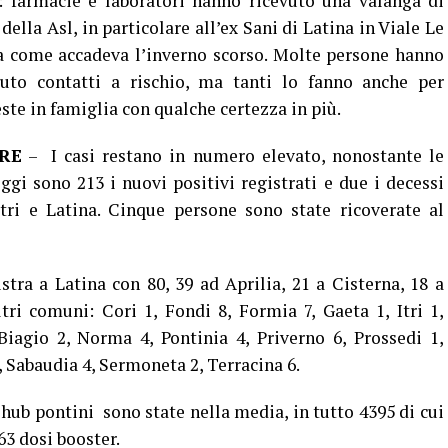
: farmacie e laboratori hanno ricevuto una valanga di
della Asl, in particolare all’ex Sani di Latina in Viale Le
oria come accadeva l’inverno scorso. Molte persone hanno
uto contatti a rischio, ma tanti lo fanno anche per
este in famiglia con qualche certezza in più.
RE
– I casi restano in numero elevato, nonostante le
ggi sono 213 i nuovi positivi registrati e due i decessi
Itri e Latina. Cinque persone sono state ricoverate al
stra a Latina con 80, 39 ad Aprilia, 21 a Cisterna, 18 a
ltri comuni: Cori 1, Fondi 8, Formia 7, Gaeta 1, Itri 1,
agio 2, Norma 4, Pontinia 4, Priverno 6, Prossedi 1,
, Sabaudia 4, Sermoneta 2, Terracina 6.
hub pontini sono state nella media, in tutto 4395 di cui
63 dosi booster.