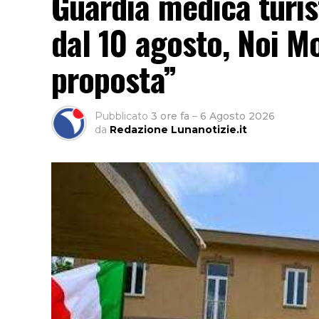
Guardia medica turis
dal 10 agosto, Noi M
proposta”
Pubblicato
3 ore fa
–
6 Agosto 2026
da
Redazione Lunanotizie.it