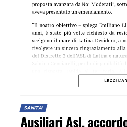
proposta avanzata da Noi Moderati”, sott
aveva presentato un emendamento.
“Il nostro obiettivo – spiega Emiliano Li
anni, è stato più volte richiesto da resi
scelgono il mare di Latina. Desidero, a n
rivolgere un sincero ringraziamento alla
del Distretto 2 dell’ASL di Latina e natur
Sabrina Cenciarelli, per la disponibilità 
una risposta rapida al territorio. A
dall’Amministrazione comunale e dalla Cr
LEGGI L’
disponibilità dei Presidente del Comitato
un medico e un infermiere per tutta la du
Licata – sarà interamente finanziato d
SANITA'
proficua collaborazione tra istituzioni”.
Ausiliari Asl, accord
Dal 10 al 24 agosto, tutti i giorni dalle 9 