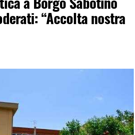
tica a Borgo Sabotino
oderati: “Accolta nostra