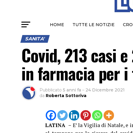
HOME
TUTTE LE NOTIZIE
CRO
SANITA'
Covid, 213 casi e 
in farmacia per i
Pubblicato
5 anni fa
–
24 Dicembre 2021
da
Roberta Sottoriva
LATINA –
E’ la Vigilia di Natale, e 