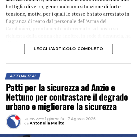
bottiglia di vetro, generando una situazione di forte
tensione, motivi per i quali lo stesso è stato arrestato in
flagranza di reato dal personale dell’Arma dei
Carabinieri, prontamente intervenuto sul posto su
richiesta della donna che inoltre, in sede di denuncia, ha
riferito agli investigatori di aver subìto, anche in
LEGGI L’ARTICOLO COMPLETO
passato, episodi di aggressione fisica e comportamenti
violenti da parte dell’ex compagno, ma mai denunciati
alle Autorità. L’uomo, che secondo quanto accertato dai
militari si trovava in evidente stato di alterazione
ATTUALITA'
alcolica, è stato accompagnato presso l’ospedale di
Patti per la sicurezza ad Anzio e
Velletri per gli accertamenti sanitari del caso e
Nettuno per contrastare il degrado
successivamente condotto presso la Casa Circondariale
di Latina, come disposto dal Magistrato di turno.
urbano e migliorare la sicurezza
Pubblicato
1 giorno fa
–
7 Agosto 2026
da
Antonella Melito