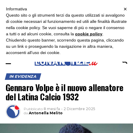
×
ASCOLTA RADIO LUNA
ASCOLTA RADIO IMMAGINE
ASCOLTA RADIO LATINA
Informativa
Questo sito o gli strumenti terzi da questo utilizzati si avvalgono
×
di cookie necessari al funzionamento ed utili alle finalità illustrate
nella cookie policy. Se vuoi saperne di più o negare il consenso
a tutti o ad alcuni cookie, consulta la
cookie policy
.
Chiudendo questo banner, scorrendo questa pagina, cliccando
su un link o proseguendo la navigazione in altra maniera,
acconsenti all’uso dei cookie.
IN EVIDENZA
Gennaro Volpe è il nuovo allenatore
del Latina Calcio 1932
Pubblicato
8 mesi fa
–
2 Dicembre 2025
da
Antonella Melito