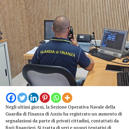
I Patti Sicurezza promuoveranno una collaborazione
sinergica tra Prefettura, Regione e Comune per
garantire elevati standard di sicurezza e prevenzione
nelle aree maggiormente esposte a degrado e illegalità,
l’installazione di impianti di videosorveglianza,
l’istituzione presso la Prefettura di Roma di una Cabina
di regia integrata dalle Forze di polizia con compiti di
verifica semestrale sull’attuazione del Patto, a fronte di
apposita relazione inoltrata dal Comune.
Negli ultimi giorni, la Sezione Operativa Navale della
Guardia di Finanza di Anzio ha registrato un aumento di
segnalazioni da parte di privati cittadini, contattati da
finti finanzieri. Si tratta di veri e propri tentativi di