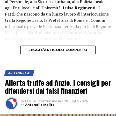
al Personale, alla Sicurezza urbana, alla Polizia locale,
agli Enti locali e all’Università,
Luisa Regimenti
. I
Patti, che nascono da un lungo lavoro di interlocuzione
tra la Regione Lazio, la Prefettura di Roma e i Comuni
interessati, prevede lo stanziamento da parte di Regione
Lazio pari a
50mila euro per il Comune di Anzio
e
48.780 euro per il Comune di Nettuno
.
LEGGI L’ARTICOLO COMPLETO
ATTUALITA'
Allerta truffe ad Anzio. I consigli per
difendersi dai falsi finanzieri
Pubblicato
2 settimane fa
–
28 Luglio 2026
da
Antonella Melito