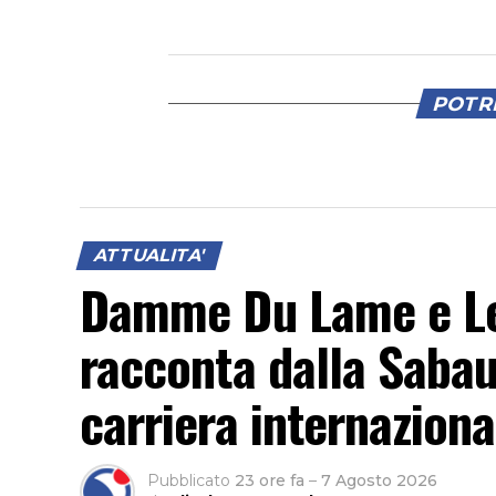
POTRE
ATTUALITA'
Damme Du Lame e Lev
racconta dalla Sabaud
carriera internaziona
Pubblicato
23 ore fa
–
7 Agosto 2026