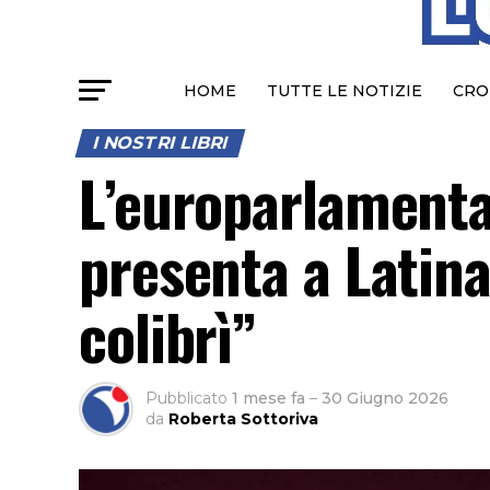
HOME
TUTTE LE NOTIZIE
CRO
I NOSTRI LIBRI
L’europarlamenta
presenta a Latina
colibrì”
Pubblicato
1 mese fa
–
30 Giugno 2026
da
Roberta Sottoriva