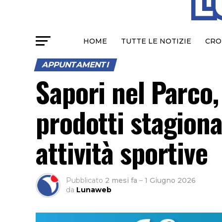
HOME
TUTTE LE NOTIZIE
CRO
APPUNTAMENTI
Sapori nel Parco,
prodotti stagional
attività sportive
Pubblicato
2 mesi fa
–
1 Giugno 2026
da
Lunaweb