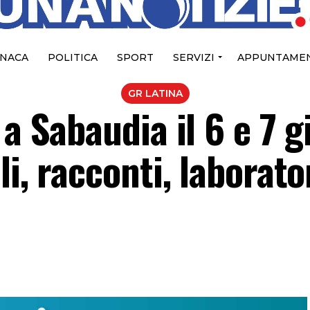
NACA
POLITICA
SPORT
SERVIZI
APPUNTAMEN
GR LATINA
 a Sabaudia il 6 e 7 
i, racconti, laborator