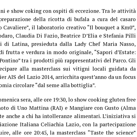
i e show coking con ospiti di eccezione. Tra le attività
preparazione della ricotta di bufala a cura del casaro
 Cavaliere”, il laboratorio creativo “Il bouquet a Km0”,
daro, Claudia Di Fazio, Beatrice D’Elia e Stefania Pilli
hi di Latina, presieduta dalla Lady Chef Maria Nasso,
i frutta e verdura in modo originale, “Sapori d’Estate:
ntino” tra i prodotti più rappresentativi del Parco. Gli
cipare alla masterclass sui vitigni locali guidata da
 AIS del Lazio 2014, arricchita quest’anno da un focus
nomia circolare “dal seme alla bottiglia”.
omenica sera, alle ore 19:30, lo show cooking gluten free
 noto di Uno Mattina (RAI) e Mangiare con Gusto (Alma
e anche a chi ha intolleranze alimentari. L’iniziativa si
iazione Italiana Celiachia Lazio, con la partecipazione
re, alle ore 20:45, la masterclass “Taste the science”