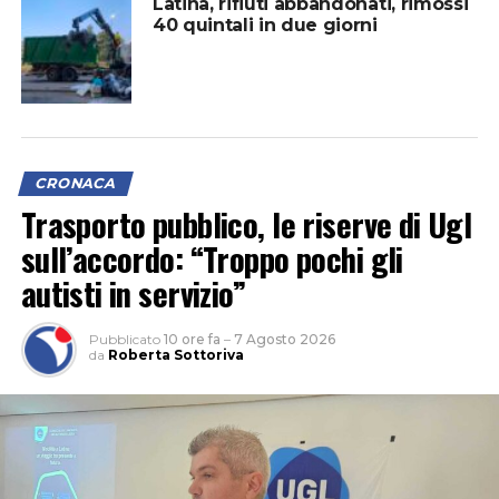
Latina, rifiuti abbandonati, rimossi
40 quintali in due giorni
CRONACA
Trasporto pubblico, le riserve di Ugl
sull’accordo: “Troppo pochi gli
autisti in servizio”
Pubblicato
10 ore fa
–
7 Agosto 2026
da
Roberta Sottoriva