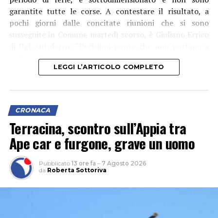
garantite tutte le corse. A contestare il risultato, a
pochi giorni dalle concitate riunioni che si sono
susseguite in Comune martedì scorso, è Giuliano Errico
di Ugl Autoferro: “Decisioni-ponte che non portano a
nulla”, afferma.
LEGGI L’ARTICOLO COMPLETO
CRONACA
Terracina, scontro sull’Appia tra
Ape car e furgone, grave un uomo
Pubblicato
13 ore fa
–
7 Agosto 2026
da
Roberta Sottoriva
“Le criticità che restano sono importanti perché c’è una
carenza di personale che unita a un parco mezzi che non