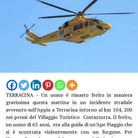
è più efficiente ed efficace come dovrebbe essere, non
potrà garantire, secondo noi, per questa estate, un
servizio eccellente. E siamo anche preoccupati per
l’inizio della stagione scolastica, quando andrà garantito
agli studenti il diritto alla mobilità che è sacrosanto”.
TERRACINA – Un uomo è rimasto ferito in maniera
gravissima questa mattina in un incidente stradale
avvenuto sull’Appia a Terracina intorno al km 104, 200
nei pressi del Villaggio Turistico Costazzurra. Il ferito,
un uomo di 63 anni, era alla guida di un’Ape Piaggio che
Audio
si è scontrata violentemente con un furgone. Per
00:00
00:00
Player