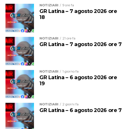
stazione Termini. La presenza di una persona che dava
NOTIZIARI
9 ore fa
GR Latina – 7 agosto 2026 ore
in escandescenza sui binari aveva costretto il treno a
18
fermarsi alla stazione precedente. La situazione
sembrava inizialmente rientrata, poi la sospensione del
traffico.
NOTIZIARI
21 ore fa
GR Latina – 7 agosto 2026 ore 7
NOTIZIARI
1 giorno fa
GR Latina – 6 agosto 2026 ore
19
NOTIZIARI
2 giorni fa
GR Latina – 6 agosto 2026 ore 7