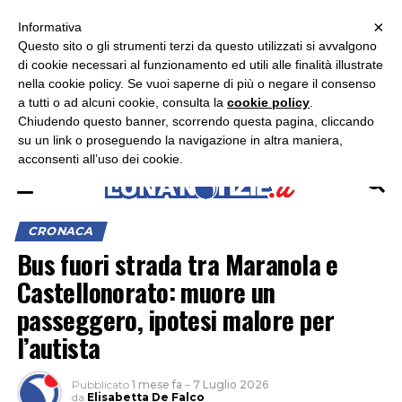
×
ASCOLTA RADIO LUNA
ASCOLTA RADIO IMMAGINE
ASCOLTA RADIO LATINA
Informativa
Questo sito o gli strumenti terzi da questo utilizzati si avvalgono
×
di cookie necessari al funzionamento ed utili alle finalità illustrate
nella cookie policy. Se vuoi saperne di più o negare il consenso
a tutti o ad alcuni cookie, consulta la
cookie policy
.
Chiudendo questo banner, scorrendo questa pagina, cliccando
su un link o proseguendo la navigazione in altra maniera,
acconsenti all’uso dei cookie.
CRONACA
Bus fuori strada tra Maranola e
Castellonorato: muore un
passeggero, ipotesi malore per
l’autista
Pubblicato
1 mese fa
–
7 Luglio 2026
da
Elisabetta De Falco