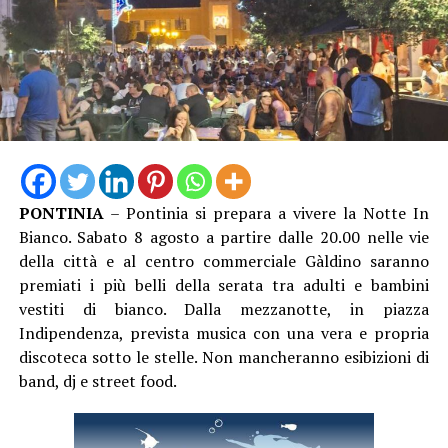
diventerà uno e più strumenti in contemporanea,
riscoprendo la sua parte più ancestrale, fatta di ritmi
travolgenti. Il risultato finale sarà una musica che viene
dal mare, tra jazz e tango, choro e sentimenti di
nostalgia e passione, in un legame che raggiunge e tocca
i posti più lontani del mondo.
PONTINIA
– Pontinia si prepara a vivere la Notte In
Bianco. Sabato 8 agosto a partire dalle 20.00 nelle vie
della città e al centro commerciale Gàldino saranno
premiati i più belli della serata tra adulti e bambini
vestiti di bianco. Dalla mezzanotte, in piazza
Indipendenza, prevista musica con una vera e propria
discoteca sotto le stelle. Non mancheranno esibizioni di
band, dj e street food.
Il giorno dopo, sabato 8 agosto, il Caroso Festival si