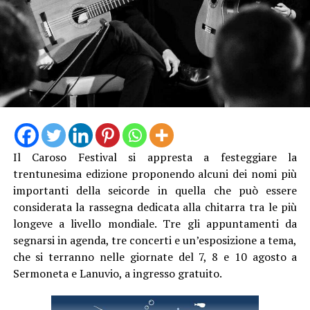
La rassegna proseguirà
martedì 19 agosto
, sempre a
San Felice Circeo, con un percorso sul versante del
Quarto Caldo del Promontorio. Al termine è prevista la
proiezione di
Planet Oceans
accompagnata dalla musica
dal vivo del gruppo Interiors.
L’ultimo appuntamento è in calendario
sabato 29
Il Caroso Festival si appresta a festeggiare la
agosto
a Sabaudia, all’interno della Foresta del Parco
trentunesima edizione proponendo alcuni dei nomi più
Nazionale del Circeo, oggi conosciuta come Selva di
importanti della seicorde in quella che può essere
Circe. La serata si concluderà con uno spettacolo di
considerata la rassegna dedicata alla chitarra tra le più
Giuseppe “Spedino” Moffa.
longeve a livello mondiale. Tre gli appuntamenti da
segnarsi in agenda, tre concerti e un’esposizione a tema,
Tutte le passeggiate inizieranno alle ore 18 e saranno
che si terranno nelle giornate del 7, 8 e 10 agosto a
guidate dalla dottoressa forestale Augusta D’Andrassi.
Sermoneta e Lanuvio, a ingresso gratuito.
Per informazioni e prenotazioni è possibile contattare