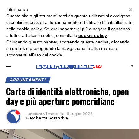
×
ASCOLTA RADIO LUNA
ASCOLTA RADIO IMMAGINE
ASCOLTA RADIO LATINA
Informativa
Questo sito o gli strumenti terzi da questo utilizzati si avvalgono
×
di cookie necessari al funzionamento ed utili alle finalità illustrate
nella cookie policy. Se vuoi saperne di più o negare il consenso
a tutti o ad alcuni cookie, consulta la
cookie policy
.
Chiudendo questo banner, scorrendo questa pagina, cliccando
su un link o proseguendo la navigazione in altra maniera,
acconsenti all’uso dei cookie.
APPUNTAMENTI
Carte di identità elettroniche, open
day e più aperture pomeridiane
Pubblicato
1 mese fa
–
6 Luglio 2026
da
Roberta Sottoriva