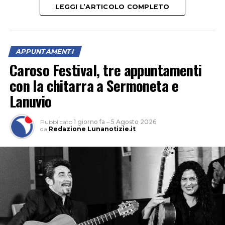
LEGGI L’ARTICOLO COMPLETO
APPUNTAMENTI
Caroso Festival, tre appuntamenti
Il primo appuntamento è in programma
lunedì 10
con la chitarra a Sermoneta e
agosto
a San Felice Circeo, sul versante del Quarto
Lanuvio
Freddo del Promontorio. La passeggiata si concluderà
con lo spettacolo
“La Caduta di Troia”
.
Pubblicato
1 giorno fa
–
5 Agosto 2026
da
Redazione Lunanotizie.it